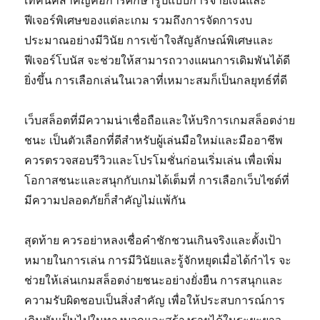
เทคนิคสำคัญคือการศึกษารูปแบบการจ่ายเงินและ
ฟีเจอร์พิเศษของแต่ละเกม รวมถึงการจัดการงบ
ประมาณอย่างมีวินัย การเข้าใจสัญลักษณ์พิเศษและ
ฟีเจอร์โบนัส จะช่วยให้สามารถวางแผนการเดิมพันได้ดี
ยิ่งขึ้น การเลือกเล่นในเวลาที่เหมาะสมก็เป็นกลยุทธ์ที่ดี
เว็บสล็อตที่มีความน่าเชื่อถือและให้บริการเกมสล็อตง่าย
ชนะ เป็นตัวเลือกที่ดีสำหรับผู้เล่นมือใหม่และมืออาชีพ
ควรตรวจสอบรีวิวและโปรโมชั่นก่อนเริ่มเล่น เพื่อเพิ่ม
โอกาสชนะและสนุกกับเกมได้เต็มที่ การเลือกเว็บไซต์ที่
มีความปลอดภัยก็สำคัญไม่แพ้กัน
สุดท้าย ควรอย่าหลงเชื่อคำชักชวนเกินจริงและตั้งเป้า
หมายในการเล่น การมีวินัยและรู้จักหยุดเมื่อได้กำไร จะ
ช่วยให้เล่นเกมสล็อตง่ายชนะอย่างยั่งยืน การสนุกและ
ความรับผิดชอบเป็นสิ่งสำคัญ เพื่อให้ประสบการณ์การ