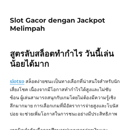
Slot Gacor dengan Jackpot
Melimpah
สูตรลับสล็อตทำกำไร วันนี้เล่น
น้อยได้มาก
slotxo
สล็อตง่ายชนะเป็นทางเลือกที่น่าสนใจสำหรับนัก
เสี่ยงโชค เนื่องจากมีโอกาสทำกำไรได้สูงและไม่ซับ
ซ้อน ผู้เล่นสามารถสนุกกับเกมโดยไม่ต้องมีความรู้เชิง
ลึกมากมาย การเลือกเกมที่มีอัตราการจ่ายสูงและโบนัส
บ่อย จะช่วยเพิ่มโอกาสในการชนะอย่างมีประสิทธิภาพ