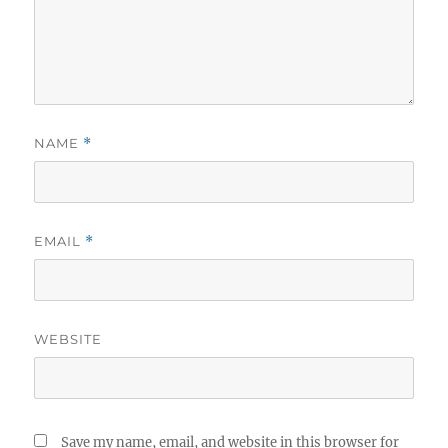
NAME
*
EMAIL
*
WEBSITE
Save my name, email, and website in this browser for