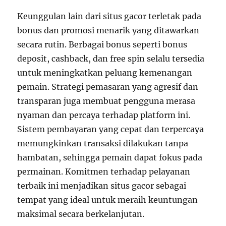
Keunggulan lain dari situs gacor terletak pada
bonus dan promosi menarik yang ditawarkan
secara rutin. Berbagai bonus seperti bonus
deposit, cashback, dan free spin selalu tersedia
untuk meningkatkan peluang kemenangan
pemain. Strategi pemasaran yang agresif dan
transparan juga membuat pengguna merasa
nyaman dan percaya terhadap platform ini.
Sistem pembayaran yang cepat dan terpercaya
memungkinkan transaksi dilakukan tanpa
hambatan, sehingga pemain dapat fokus pada
permainan. Komitmen terhadap pelayanan
terbaik ini menjadikan situs gacor sebagai
tempat yang ideal untuk meraih keuntungan
maksimal secara berkelanjutan.