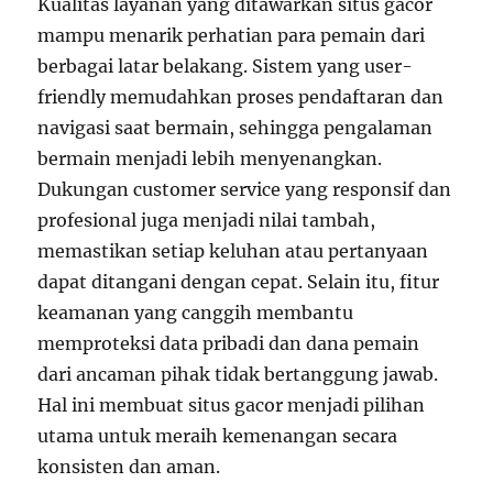
Kualitas layanan yang ditawarkan situs gacor
mampu menarik perhatian para pemain dari
berbagai latar belakang. Sistem yang user-
friendly memudahkan proses pendaftaran dan
navigasi saat bermain, sehingga pengalaman
bermain menjadi lebih menyenangkan.
Dukungan customer service yang responsif dan
profesional juga menjadi nilai tambah,
memastikan setiap keluhan atau pertanyaan
dapat ditangani dengan cepat. Selain itu, fitur
keamanan yang canggih membantu
memproteksi data pribadi dan dana pemain
dari ancaman pihak tidak bertanggung jawab.
Hal ini membuat situs gacor menjadi pilihan
utama untuk meraih kemenangan secara
konsisten dan aman.