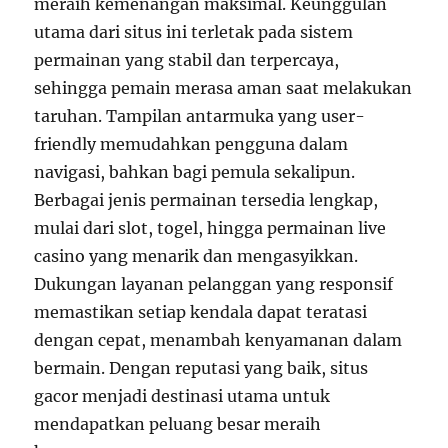
meraih kemenangan maksimal. Keunggulan
utama dari situs ini terletak pada sistem
permainan yang stabil dan terpercaya,
sehingga pemain merasa aman saat melakukan
taruhan. Tampilan antarmuka yang user-
friendly memudahkan pengguna dalam
navigasi, bahkan bagi pemula sekalipun.
Berbagai jenis permainan tersedia lengkap,
mulai dari slot, togel, hingga permainan live
casino yang menarik dan mengasyikkan.
Dukungan layanan pelanggan yang responsif
memastikan setiap kendala dapat teratasi
dengan cepat, menambah kenyamanan dalam
bermain. Dengan reputasi yang baik, situs
gacor menjadi destinasi utama untuk
mendapatkan peluang besar meraih