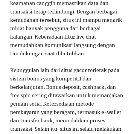
keamanan canggih memastikan data dan
transaksi tetap terlindungi. Dengan berbagai
kemudahan tersebut, situs ini mampu menarik
minat banyak pengguna dari berbagai
kalangan. Keberadaan fitur live chat
memudahkan komunikasi langsung dengan
tim dukungan saat dibutuhkan.
Keunggulan lain dari situs gacor terletak pada
sistem bonus yang kompetitif dan
berkelanjutan. Bonus deposit, cashback, dan
free spin sering ditawarkan untuk memanjakan
pemain setia. Ketersediaan metode
pembayaran yang beragam, termasuk e-wallet
dan transfer bank, memudahkan proses
transaksi. Selain itu, situs ini selalu melakukan