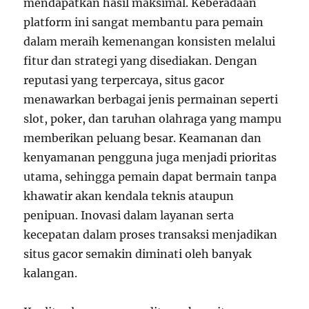
mendapatkan hasil maksimal. Keberadaan
platform ini sangat membantu para pemain
dalam meraih kemenangan konsisten melalui
fitur dan strategi yang disediakan. Dengan
reputasi yang terpercaya, situs gacor
menawarkan berbagai jenis permainan seperti
slot, poker, dan taruhan olahraga yang mampu
memberikan peluang besar. Keamanan dan
kenyamanan pengguna juga menjadi prioritas
utama, sehingga pemain dapat bermain tanpa
khawatir akan kendala teknis ataupun
penipuan. Inovasi dalam layanan serta
kecepatan dalam proses transaksi menjadikan
situs gacor semakin diminati oleh banyak
kalangan.