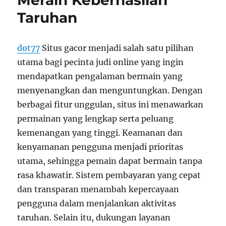
Meraih Keberhasilan
Gacor
Taruhan
dot77
Situs gacor menjadi salah satu pilihan
utama bagi pecinta judi online yang ingin
mendapatkan pengalaman bermain yang
menyenangkan dan menguntungkan. Dengan
berbagai fitur unggulan, situs ini menawarkan
permainan yang lengkap serta peluang
kemenangan yang tinggi. Keamanan dan
kenyamanan pengguna menjadi prioritas
utama, sehingga pemain dapat bermain tanpa
rasa khawatir. Sistem pembayaran yang cepat
dan transparan menambah kepercayaan
pengguna dalam menjalankan aktivitas
taruhan. Selain itu, dukungan layanan