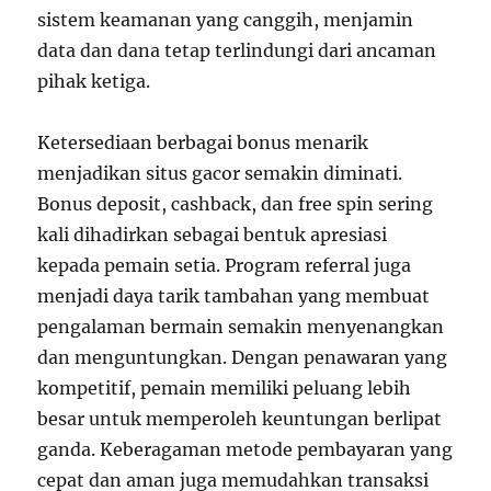
sistem keamanan yang canggih, menjamin
data dan dana tetap terlindungi dari ancaman
pihak ketiga.
Ketersediaan berbagai bonus menarik
menjadikan situs gacor semakin diminati.
Bonus deposit, cashback, dan free spin sering
kali dihadirkan sebagai bentuk apresiasi
kepada pemain setia. Program referral juga
menjadi daya tarik tambahan yang membuat
pengalaman bermain semakin menyenangkan
dan menguntungkan. Dengan penawaran yang
kompetitif, pemain memiliki peluang lebih
besar untuk memperoleh keuntungan berlipat
ganda. Keberagaman metode pembayaran yang
cepat dan aman juga memudahkan transaksi