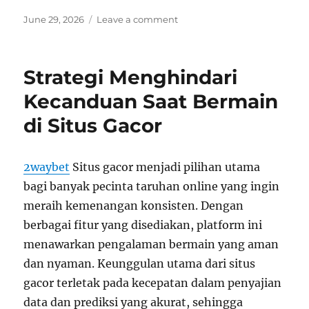
Posted
on
June 29, 2026
Leave a comment
on
Kemudahan
Navigasi
dan
Strategi Menghindari
Antarmuka
Ramah
Kecanduan Saat Bermain
Pengguna
di Situs Gacor
di
Situs
Gacor
2waybet
Situs gacor menjadi pilihan utama
bagi banyak pecinta taruhan online yang ingin
meraih kemenangan konsisten. Dengan
berbagai fitur yang disediakan, platform ini
menawarkan pengalaman bermain yang aman
dan nyaman. Keunggulan utama dari situs
gacor terletak pada kecepatan dalam penyajian
data dan prediksi yang akurat, sehingga