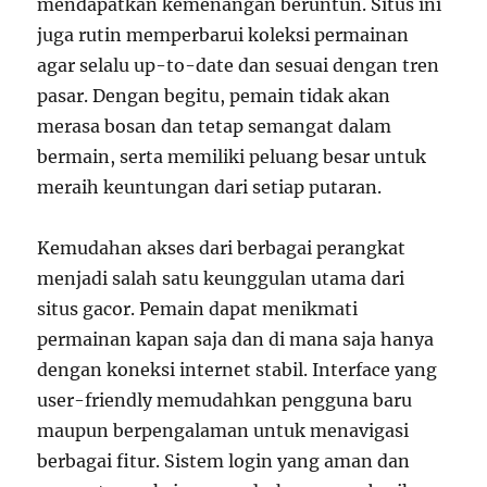
mendapatkan kemenangan beruntun. Situs ini
juga rutin memperbarui koleksi permainan
agar selalu up-to-date dan sesuai dengan tren
pasar. Dengan begitu, pemain tidak akan
merasa bosan dan tetap semangat dalam
bermain, serta memiliki peluang besar untuk
meraih keuntungan dari setiap putaran.
Kemudahan akses dari berbagai perangkat
menjadi salah satu keunggulan utama dari
situs gacor. Pemain dapat menikmati
permainan kapan saja dan di mana saja hanya
dengan koneksi internet stabil. Interface yang
user-friendly memudahkan pengguna baru
maupun berpengalaman untuk menavigasi
berbagai fitur. Sistem login yang aman dan