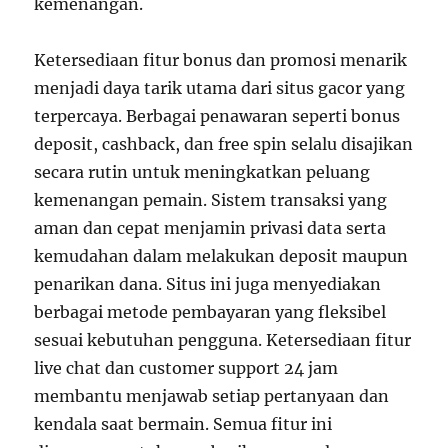
kemenangan.
Ketersediaan fitur bonus dan promosi menarik
menjadi daya tarik utama dari situs gacor yang
terpercaya. Berbagai penawaran seperti bonus
deposit, cashback, dan free spin selalu disajikan
secara rutin untuk meningkatkan peluang
kemenangan pemain. Sistem transaksi yang
aman dan cepat menjamin privasi data serta
kemudahan dalam melakukan deposit maupun
penarikan dana. Situs ini juga menyediakan
berbagai metode pembayaran yang fleksibel
sesuai kebutuhan pengguna. Ketersediaan fitur
live chat dan customer support 24 jam
membantu menjawab setiap pertanyaan dan
kendala saat bermain. Semua fitur ini