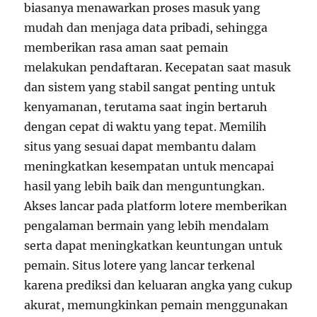
biasanya menawarkan proses masuk yang
mudah dan menjaga data pribadi, sehingga
memberikan rasa aman saat pemain
melakukan pendaftaran. Kecepatan saat masuk
dan sistem yang stabil sangat penting untuk
kenyamanan, terutama saat ingin bertaruh
dengan cepat di waktu yang tepat. Memilih
situs yang sesuai dapat membantu dalam
meningkatkan kesempatan untuk mencapai
hasil yang lebih baik dan menguntungkan.
Akses lancar pada platform lotere memberikan
pengalaman bermain yang lebih mendalam
serta dapat meningkatkan keuntungan untuk
pemain. Situs lotere yang lancar terkenal
karena prediksi dan keluaran angka yang cukup
akurat, memungkinkan pemain menggunakan