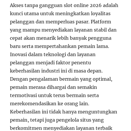
Akses tanpa gangguan slot online 2026 adalah
kunci utama untuk meningkatkan loyalitas
pelanggan dan memperluas pasar. Platform
yang mampu menyediakan layanan stabil dan
cepat akan menarik lebih banyak pengguna
baru serta mempertahankan pemain lama.
Inovasi dalam teknologi dan layanan
pelanggan menjadi faktor penentu
keberhasilan industri ini di masa depan.
Dengan pengalaman bermain yang optimal,
pemain merasa dihargai dan semakin
termotivasi untuk terus bermain serta
merekomendasikan ke orang lain.
Keberhasilan ini tidak hanya menguntungkan
pemain, tetapi juga pengelola situs yang
berkomitmen menyediakan layanan terbaik