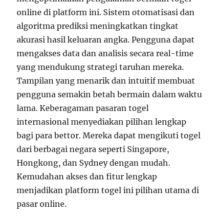
online di platform ini. Sistem otomatisasi dan
algoritma prediksi meningkatkan tingkat
akurasi hasil keluaran angka. Pengguna dapat
mengakses data dan analisis secara real-time
yang mendukung strategi taruhan mereka.
Tampilan yang menarik dan intuitif membuat
pengguna semakin betah bermain dalam waktu
lama. Keberagaman pasaran togel
internasional menyediakan pilihan lengkap
bagi para bettor. Mereka dapat mengikuti togel
dari berbagai negara seperti Singapore,
Hongkong, dan Sydney dengan mudah.
Kemudahan akses dan fitur lengkap
menjadikan platform togel ini pilihan utama di
pasar online.