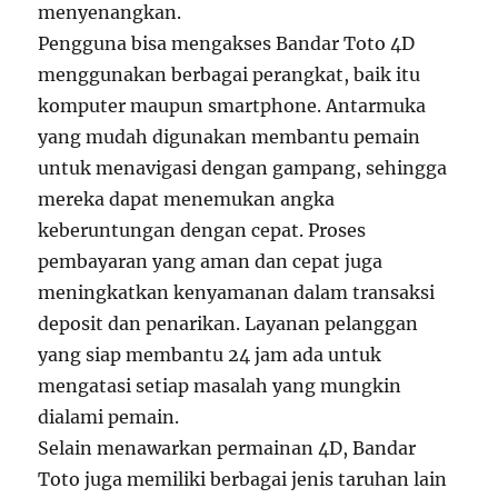
menyenangkan.
Pengguna bisa mengakses Bandar Toto 4D
menggunakan berbagai perangkat, baik itu
komputer maupun smartphone. Antarmuka
yang mudah digunakan membantu pemain
untuk menavigasi dengan gampang, sehingga
mereka dapat menemukan angka
keberuntungan dengan cepat. Proses
pembayaran yang aman dan cepat juga
meningkatkan kenyamanan dalam transaksi
deposit dan penarikan. Layanan pelanggan
yang siap membantu 24 jam ada untuk
mengatasi setiap masalah yang mungkin
dialami pemain.
Selain menawarkan permainan 4D, Bandar
Toto juga memiliki berbagai jenis taruhan lain