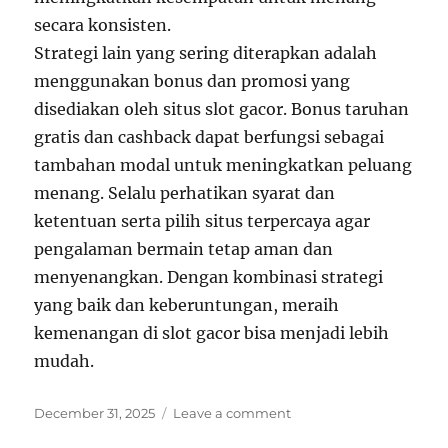
secara konsisten.
Strategi lain yang sering diterapkan adalah
menggunakan bonus dan promosi yang
disediakan oleh situs slot gacor. Bonus taruhan
gratis dan cashback dapat berfungsi sebagai
tambahan modal untuk meningkatkan peluang
menang. Selalu perhatikan syarat dan
ketentuan serta pilih situs terpercaya agar
pengalaman bermain tetap aman dan
menyenangkan. Dengan kombinasi strategi
yang baik dan keberuntungan, meraih
kemenangan di slot gacor bisa menjadi lebih
mudah.
Posted
on
December 31, 2025
Leave a comment
on
Tempat