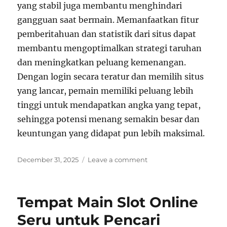
yang stabil juga membantu menghindari
gangguan saat bermain. Memanfaatkan fitur
pemberitahuan dan statistik dari situs dapat
membantu mengoptimalkan strategi taruhan
dan meningkatkan peluang kemenangan.
Dengan login secara teratur dan memilih situs
yang lancar, pemain memiliki peluang lebih
tinggi untuk mendapatkan angka yang tepat,
sehingga potensi menang semakin besar dan
keuntungan yang didapat pun lebih maksimal.
Posted
on
December 31, 2025
Leave a comment
on
Situs
Togel
Gacor
Tempat Main Slot Online
Resmi
dengan
Seru untuk Pencari
Login