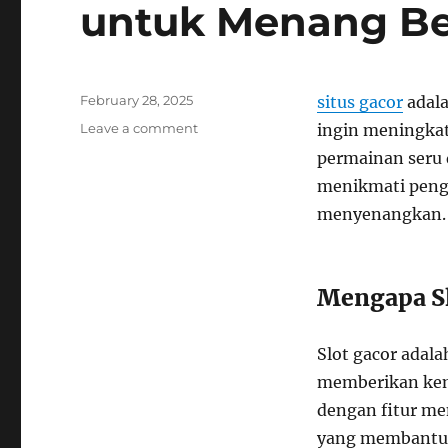
untuk Menang Be
Posted
February 28, 2025
situs gacor
adala
on
on
Leave a comment
ingin meningkat
Panduan
permainan seru 
Slot
menikmati peng
Gacor:
Strategi
menyenangkan.
Terbaik
untuk
Menang
Mengapa Sl
Besar
Slot gacor adal
memberikan kem
dengan fitur men
yang membantu 