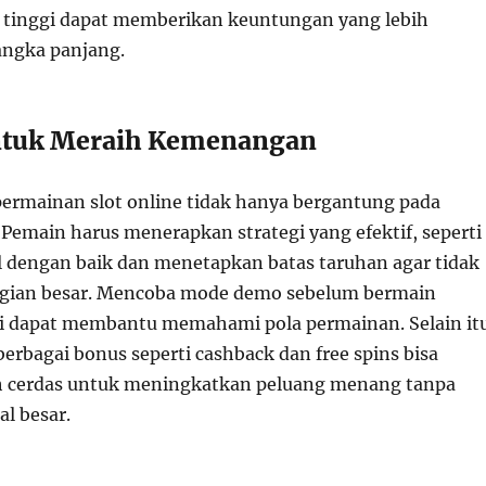
 tinggi dapat memberikan keuntungan yang lebih
angka panjang.
untuk Meraih Kemenangan
rmainan slot online tidak hanya bergantung pada
Pemain harus menerapkan strategi yang efektif, seperti
dengan baik dan menetapkan batas taruhan agar tidak
gian besar. Mencoba mode demo sebelum bermain
i dapat membantu memahami pola permainan. Selain it
rbagai bonus seperti cashback dan free spins bisa
h cerdas untuk meningkatkan peluang menang tanpa
 besar.