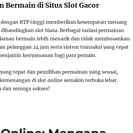
 Bermain di Situs Slot Gacor
us dengan RTP tinggi memberikan kesempatan menang
 dibandingkan slot biasa. Berbagai variasi permainan
aman bermain lebih menarik dan tidak membosankan.
n pelanggan 24 jam serta sistem transaksi yang cepat
menjamin kenyamanan bagi para pemain.
 yang tepat dan pemilihan permainan yang sesuai,
kemenangan di slot online semakin terbuka lebar.
n dan semoga sukses!