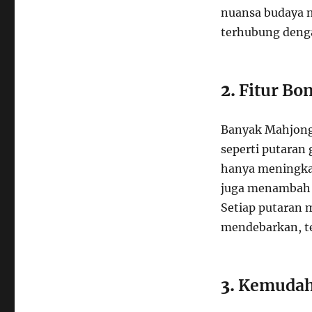
nuansa budaya 
terhubung deng
2.
Fitur Bo
Banyak Mahjong 
seperti putaran 
hanya meningka
juga menambah 
Setiap putaran
mendebarkan, te
3.
Kemudah