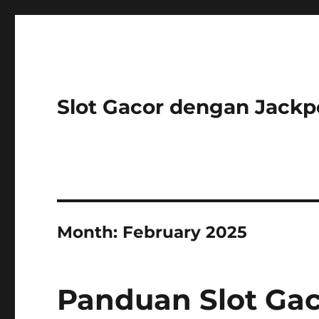
Slot Gacor dengan Jack
Month:
February 2025
Panduan Slot Gaco