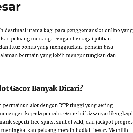
sar
h destinasi utama bagi para penggemar slot online yang
kan peluang menang. Dengan berbagai pilihan
dan fitur bonus yang menggiurkan, pemain bisa
alaman bermain yang lebih menguntungkan dan
ot Gacor Banyak Dicari?
ah permainan slot dengan RTP tinggi yang sering
enangan kepada pemain. Game ini biasanya dilengkapi
arik seperti free spins, simbol wild, dan jackpot progres
meningkatkan peluang meraih hadiah besar. Memilih