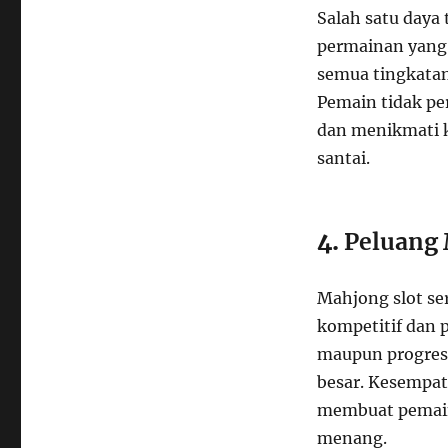
Salah satu daya
permainan yang
semua tingkatan
Pemain tidak pe
dan menikmati k
santai.
4.
Peluang
Mahjong slot se
kompetitif dan 
maupun progres
besar. Kesempat
membuat pemain
menang.