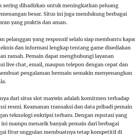
 sering dihadirkan untuk meningkatkan peluang
menangan besar. Situs ini juga mendukung berbagai
ran yang praktis dan aman.
anan pelanggan yang responsif selalu siap membantu kapa
teknis dan informasi lengkap tentang game disediakan
 dan ramah. Pemain dapat menghubungi layanan
ui live chat, email, maupun telepon dengan cepat dan
ni membuat pengalaman bermain semakin menyenangkan
la.
nya dari situs slot maxwin adalah komitmen terhadap
ensi resmi. Keamanan transaksi dan data pribadi pemain
gan teknologi enkripsi terbaru. Dengan reputasi yang
us ini mampu menarik banyak pemain dari berbagai
gai fitur unggulan membuatnya tetap kompetitif di