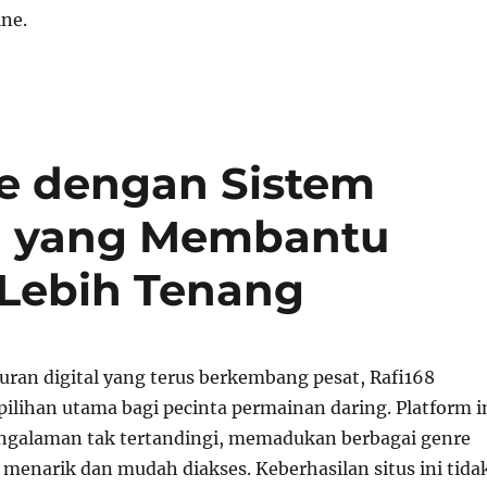
ine.
ne dengan Sistem
i yang Membantu
Lebih Tenang
uran digital yang terus berkembang pesat, Rafi168
pilihan utama bagi pecinta permainan daring. Platform i
galaman tak tertandingi, memadukan berbagai genre
menarik dan mudah diakses. Keberhasilan situs ini tida