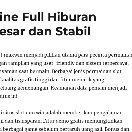
ine Full Hiburan
sar dan Stabil
ot maxwin menjadi pilihan utama para pecinta permaina
gan tampilan yang user-friendly dan sistem terpercaya,
yaman saat bermain. Berbagai jenis permainan slot
kualitas grafis tinggi dan fitur menarik yang
eluang kemenangan. Keamanan data pemain menjadi
itus ini.
i situs slot maxwin adalah memberikan pengalaman
il dan transparan. Fitur demo gratis memungkinkan
berbagai game sebelum bertaruh uang asli. Bonus dan