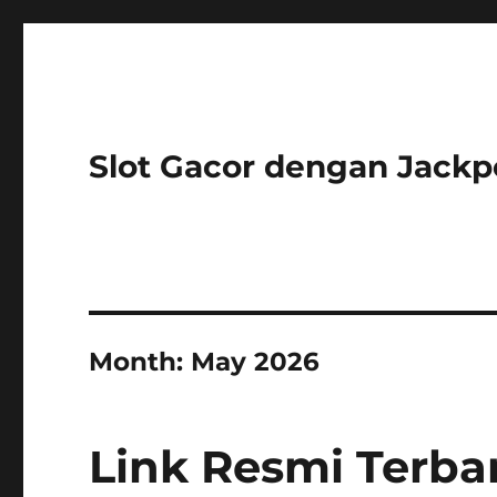
Slot Gacor dengan Jack
Month:
May 2026
Link Resmi Terb