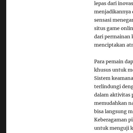
lepas dari inova
Online
dengan
menjadikannya d
Sistem
sensasi menegang
Keamanan
situs game onl
Tinggi
yang
dari permainan 
Membantu
menciptakan at
Pemain
Bermain
Lebih
Para pemain dap
Tenang
khusus untuk m
Sistem keamanan
terlindungi den
dalam aktivitas 
memudahkan nav
bisa langsung m
Keberagaman pil
untuk menguji k