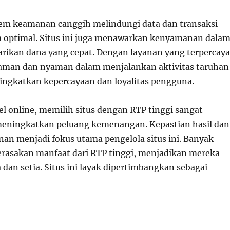
em keamanan canggih melindungi data dan transaksi
 optimal. Situs ini juga menawarkan kenyamanan dala
arikan dana yang cepat. Dengan layanan yang terpercaya
aman dan nyaman dalam menjalankan aktivitas taruhan
ingkatkan kepercayaan dan loyalitas pengguna.
el online, memilih situs dengan RTP tinggi sangat
meningkatkan peluang kemenangan. Kepastian hasil dan
nan menjadi fokus utama pengelola situs ini. Banyak
rasakan manfaat dari RTP tinggi, menjadikan mereka
dan setia. Situs ini layak dipertimbangkan sebagai