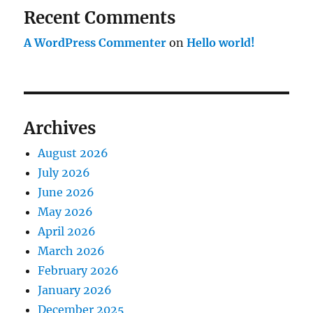
Recent Comments
A WordPress Commenter
on
Hello world!
Archives
August 2026
July 2026
June 2026
May 2026
April 2026
March 2026
February 2026
January 2026
December 2025