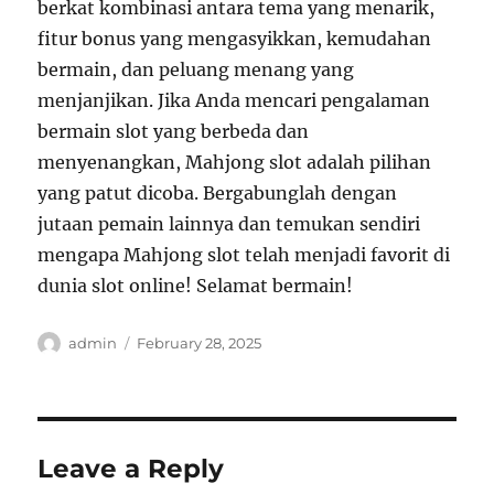
berkat kombinasi antara tema yang menarik,
fitur bonus yang mengasyikkan, kemudahan
bermain, dan peluang menang yang
menjanjikan. Jika Anda mencari pengalaman
bermain slot yang berbeda dan
menyenangkan, Mahjong slot adalah pilihan
yang patut dicoba. Bergabunglah dengan
jutaan pemain lainnya dan temukan sendiri
mengapa Mahjong slot telah menjadi favorit di
dunia slot online! Selamat bermain!
Author
Posted
admin
February 28, 2025
on
Leave a Reply