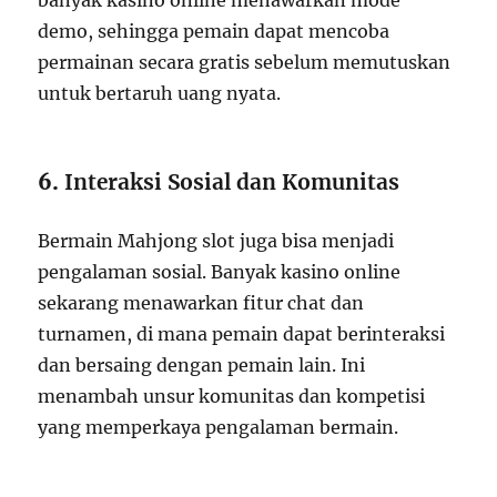
banyak kasino online menawarkan mode
demo, sehingga pemain dapat mencoba
permainan secara gratis sebelum memutuskan
untuk bertaruh uang nyata.
6.
Interaksi Sosial dan Komunitas
Bermain Mahjong slot juga bisa menjadi
pengalaman sosial. Banyak kasino online
sekarang menawarkan fitur chat dan
turnamen, di mana pemain dapat berinteraksi
dan bersaing dengan pemain lain. Ini
menambah unsur komunitas dan kompetisi
yang memperkaya pengalaman bermain.