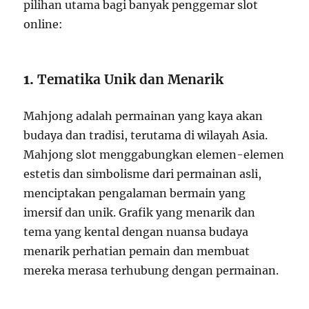
pilihan utama bagi banyak penggemar slot
online:
1.
Tematika Unik dan Menarik
Mahjong adalah permainan yang kaya akan
budaya dan tradisi, terutama di wilayah Asia.
Mahjong slot menggabungkan elemen-elemen
estetis dan simbolisme dari permainan asli,
menciptakan pengalaman bermain yang
imersif dan unik. Grafik yang menarik dan
tema yang kental dengan nuansa budaya
menarik perhatian pemain dan membuat
mereka merasa terhubung dengan permainan.