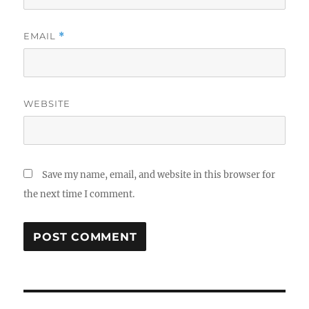
EMAIL
*
WEBSITE
Save my name, email, and website in this browser for
the next time I comment.
Post