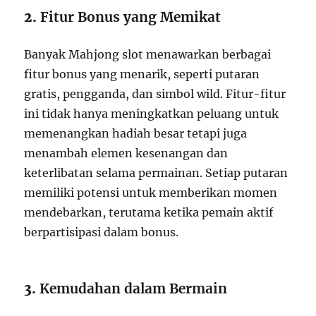
2.
Fitur Bonus yang Memikat
Banyak Mahjong slot menawarkan berbagai
fitur bonus yang menarik, seperti putaran
gratis, pengganda, dan simbol wild. Fitur-fitur
ini tidak hanya meningkatkan peluang untuk
memenangkan hadiah besar tetapi juga
menambah elemen kesenangan dan
keterlibatan selama permainan. Setiap putaran
memiliki potensi untuk memberikan momen
mendebarkan, terutama ketika pemain aktif
berpartisipasi dalam bonus.
3.
Kemudahan dalam Bermain