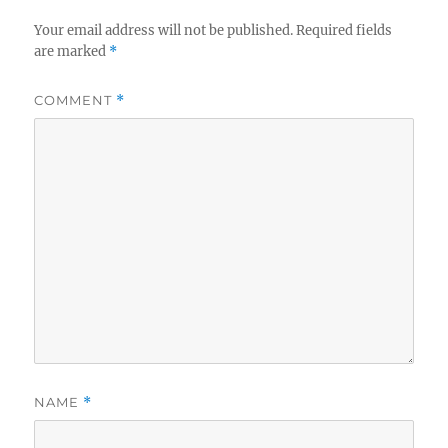
Your email address will not be published.
Required fields
are marked
*
COMMENT
*
NAME
*