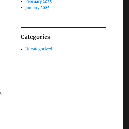
February 2025
January 2025
n
Categories
Uncategorized
k