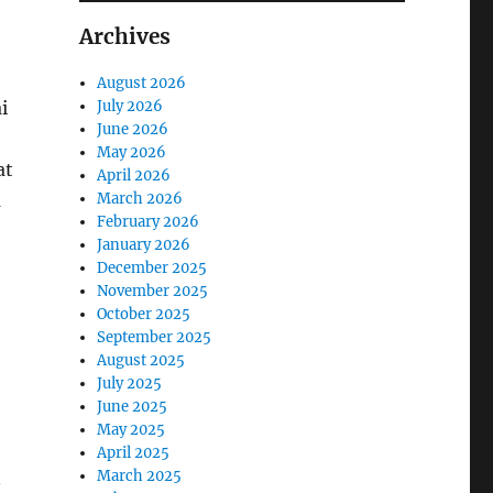
Archives
August 2026
i
July 2026
June 2026
May 2026
at
April 2026
a
March 2026
February 2026
January 2026
December 2025
November 2025
October 2025
September 2025
August 2025
July 2025
June 2025
May 2025
April 2025
n
March 2025