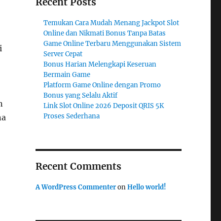
Recent Posts
Temukan Cara Mudah Menang Jackpot Slot
Online dan Nikmati Bonus Tanpa Batas
Game Online Terbaru Menggunakan Sistem
i
Server Cepat
Bonus Harian Melengkapi Keseruan
Bermain Game
Platform Game Online dengan Promo
Bonus yang Selalu Aktif
n
Link Slot Online 2026 Deposit QRIS 5K
Proses Sederhana
na
Recent Comments
A WordPress Commenter
on
Hello world!