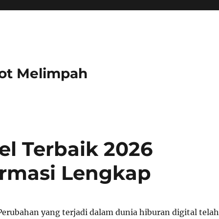
pot Melimpah
l Terbaik 2026
ormasi Lengkap
erubahan yang terjadi dalam dunia hiburan digital telah