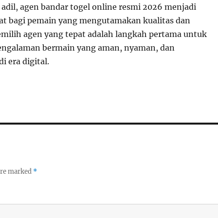
adil, agen bandar togel online resmi 2026 menjadi
pat bagi pemain yang mengutamakan kualitas dan
milih agen yang tepat adalah langkah pertama untuk
ngalaman bermain yang aman, nyaman, dan
 era digital.
 are marked
*