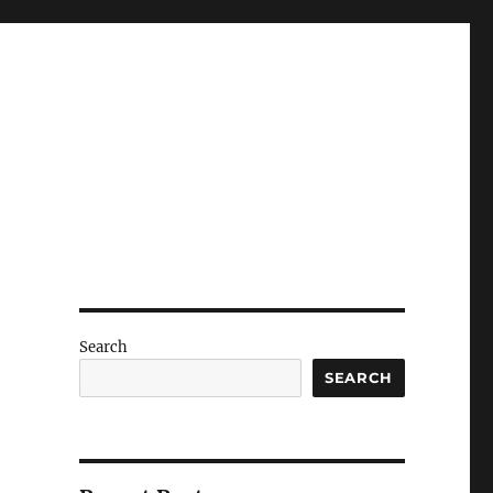
Search
SEARCH