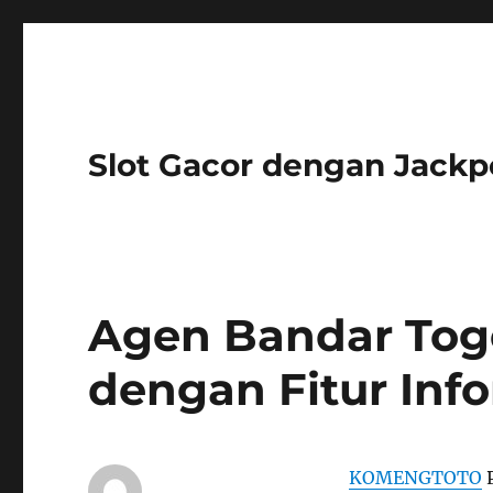
Slot Gacor dengan Jack
Agen Bandar Toge
dengan Fitur Inf
KOMENGTOTO
P