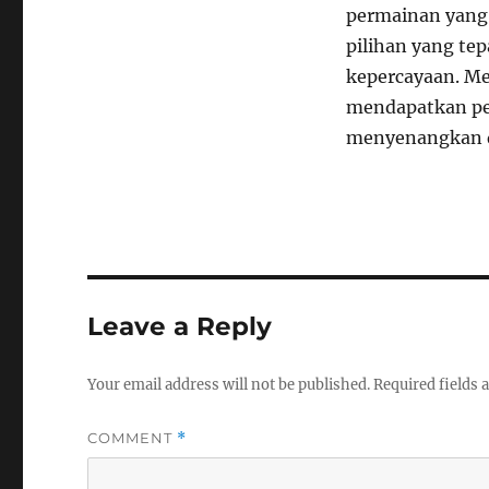
permainan yang 
pilihan yang te
kepercayaan. Me
mendapatkan pe
menyenangkan di
Leave a Reply
Your email address will not be published.
Required fields
COMMENT
*