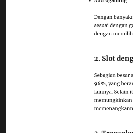
Microgaming
Dengan banyakn
sesuai dengan 
dengan memili
2. Slot den
Sebagian besar s
96%
, yang bera
lainnya. Selain
memungkinkan h
memenangkann