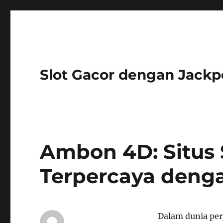
Slot Gacor dengan Jack
Ambon 4D: Situs 
Terpercaya deng
Dalam dunia per