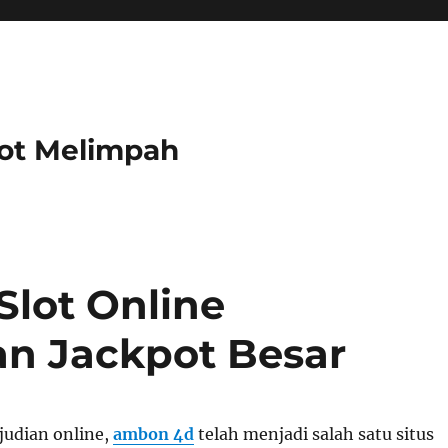
pot Melimpah
Slot Online
an Jackpot Besar
judian online,
ambon 4d
telah menjadi salah satu situs