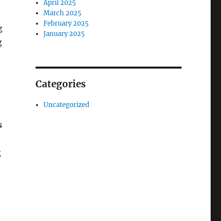
April 2025
March 2025
February 2025
g
January 2025
g
Categories
Uncategorized
s
g