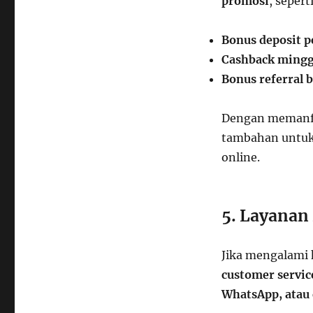
promosi
, seperti
Bonus deposit 
Cashback ming
Bonus referral
Dengan memanfa
tambahan untuk
online.
5. Layanan
Jika mengalami 
customer servic
WhatsApp, atau