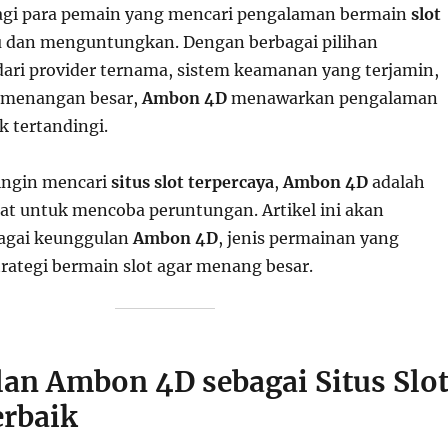
bagi para pemain yang mencari pengalaman bermain
slot
u dan menguntungkan. Dengan berbagai pilihan
dari provider ternama, sistem keamanan yang terjamin,
kemenangan besar,
Ambon 4D
menawarkan pengalaman
k tertandingi.
ingin mencari
situs slot terpercaya
,
Ambon 4D
adalah
at untuk mencoba peruntungan. Artikel ini akan
agai keunggulan
Ambon 4D
, jenis permainan yang
strategi bermain slot agar menang besar.
an Ambon 4D sebagai Situs Slo
erbaik