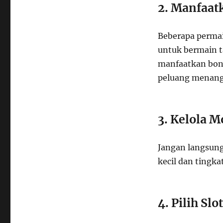
2. Manfaat
Beberapa perma
untuk bermain t
manfaatkan bon
peluang menang
3. Kelola M
Jangan langsung
kecil dan tingka
4. Pilih Sl