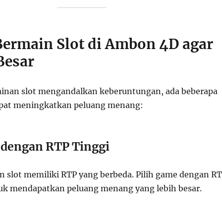
 Bermain Slot di Ambon 4D agar
Besar
inan slot mengandalkan keberuntungan, ada beberapa
dapat meningkatkan peluang menang:
ot dengan RTP Tinggi
n slot memiliki RTP yang berbeda. Pilih game dengan R
k mendapatkan peluang menang yang lebih besar.