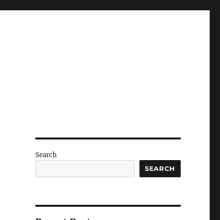
Search
SEARCH