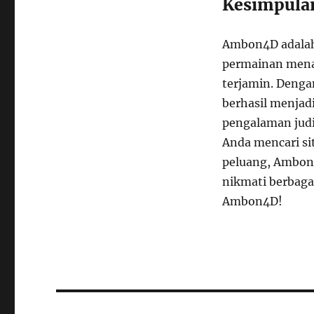
Kesimpula
Ambon4D adalah 
permainan mena
terjamin. Denga
berhasil menjad
pengalaman jud
Anda mencari si
peluang, Ambon4
nikmati berbaga
Ambon4D!