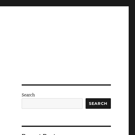
Search
SEARCH