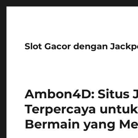
Slot Gacor dengan Jack
Ambon4D: Situs J
Terpercaya untu
Bermain yang M