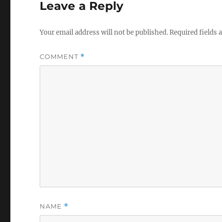
Leave a Reply
Your email address will not be published.
Required fields
COMMENT
*
NAME
*