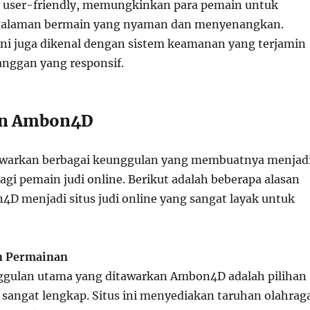
 user-friendly, memungkinkan para pemain untuk
alaman bermain yang nyaman dan menyenangkan.
s ini juga dikenal dengan sistem keamanan yang terjamin
anggan yang responsif.
an Ambon4D
arkan berbagai keunggulan yang membuatnya menjad
bagi pemain judi online. Berikut adalah beberapa alasan
 menjadi situs judi online yang sangat layak untuk
n Permainan
ggulan utama yang ditawarkan Ambon4D adalah pilihan
sangat lengkap. Situs ini menyediakan taruhan olahrag