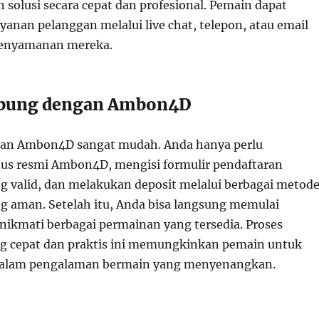
 solusi secara cepat dan profesional. Pemain dapat
anan pelanggan melalui live chat, telepon, atau email
kenyamanan mereka.
abung dengan Ambon4D
an Ambon4D sangat mudah. Anda hanya perlu
us resmi Ambon4D, mengisi formulir pendaftaran
g valid, dan melakukan deposit melalui berbagai metod
 aman. Setelah itu, Anda bisa langsung memulai
ikmati berbagai permainan yang tersedia. Proses
g cepat dan praktis ini memungkinkan pemain untuk
t dalam pengalaman bermain yang menyenangkan.