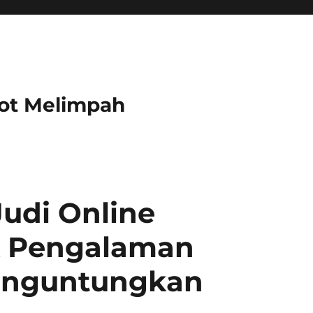
pot Melimpah
udi Online
k Pengalaman
enguntungkan