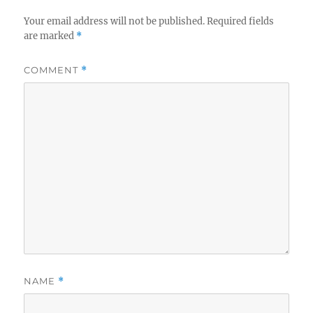
Your email address will not be published.
Required fields
are marked
*
COMMENT
*
NAME
*