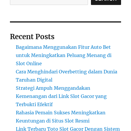
Recent Posts
Bagaimana Menggunakan Fitur Auto Bet
untuk Meningkatkan Peluang Menang di
Slot Online
Cara Menghindari Overbetting dalam Dunia
Taruhan Digital
Strategi Ampuh Menggandakan
Kemenangan dari Link Slot Gacor yang
Terbukti Efektif
Rahasia Pemain Sukses Meningkatkan
Keuntungan di Situs Slot Resmi
Link Terbaru Toto Slot Gacor Dengan Sistem