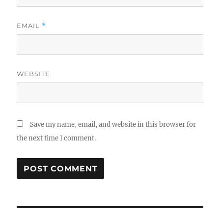
EMAIL
*
WEBSITE
Save my name, email, and website in this browser for
the next time I comment.
Post