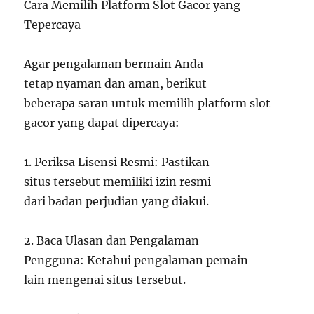
Cara Memilih Platform Slot Gacor yang
Tepercaya
Agar pengalaman bermain Anda
tetap nyaman dan aman, berikut
beberapa saran untuk memilih platform slot
gacor yang dapat dipercaya:
1. Periksa Lisensi Resmi: Pastikan
situs tersebut memiliki izin resmi
dari badan perjudian yang diakui.
2. Baca Ulasan dan Pengalaman
Pengguna: Ketahui pengalaman pemain
lain mengenai situs tersebut.