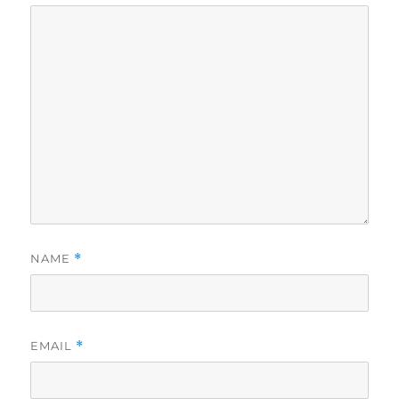
NAME
*
EMAIL
*