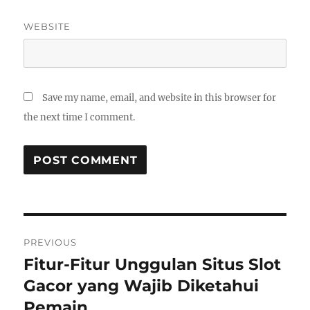
WEBSITE
Save my name, email, and website in this browser for
the next time I comment.
Post
PREVIOUS
navigation
Fitur-Fitur Unggulan Situs Slot
Previous
post:
Gacor yang Wajib Diketahui
Pemain