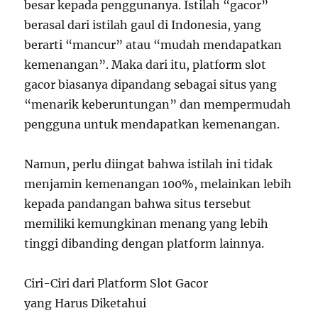
besar kepada penggunanya. Istilah “gacor”
berasal dari istilah gaul di Indonesia, yang
berarti “mancur” atau “mudah mendapatkan
kemenangan”. Maka dari itu, platform slot
gacor biasanya dipandang sebagai situs yang
“menarik keberuntungan” dan mempermudah
pengguna untuk mendapatkan kemenangan.
Namun, perlu diingat bahwa istilah ini tidak
menjamin kemenangan 100%, melainkan lebih
kepada pandangan bahwa situs tersebut
memiliki kemungkinan menang yang lebih
tinggi dibanding dengan platform lainnya.
Ciri-Ciri dari Platform Slot Gacor
yang Harus Diketahui