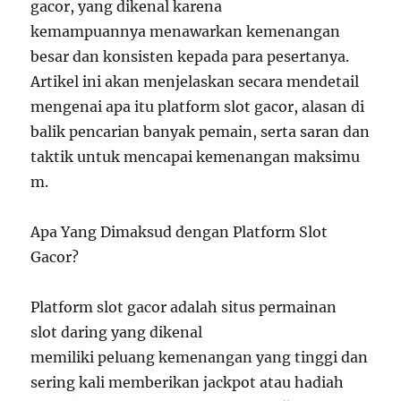
gacor, yang dikenal karena
kemampuannya menawarkan kemenangan
besar dan konsisten kepada para pesertanya.
Artikel ini akan menjelaskan secara mendetail
mengenai apa itu platform slot gacor, alasan di
balik pencarian banyak pemain, serta saran dan
taktik untuk mencapai kemenangan maksimu
m.
Apa Yang Dimaksud dengan Platform Slot
Gacor?
Platform slot gacor adalah situs permainan
slot daring yang dikenal
memiliki peluang kemenangan yang tinggi dan
sering kali memberikan jackpot atau hadiah