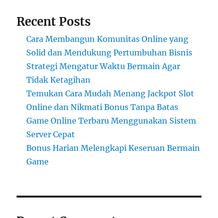
Recent Posts
Cara Membangun Komunitas Online yang
Solid dan Mendukung Pertumbuhan Bisnis
Strategi Mengatur Waktu Bermain Agar
Tidak Ketagihan
Temukan Cara Mudah Menang Jackpot Slot
Online dan Nikmati Bonus Tanpa Batas
Game Online Terbaru Menggunakan Sistem
Server Cepat
Bonus Harian Melengkapi Keseruan Bermain
Game