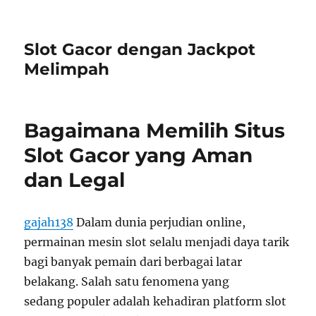
Slot Gacor dengan Jackpot
Melimpah
Bagaimana Memilih Situs
Slot Gacor yang Aman
dan Legal
gajah138
Dalam dunia perjudian online,
permainan mesin slot selalu menjadi daya tarik
bagi banyak pemain dari berbagai latar
belakang. Salah satu fenomena yang
sedang populer adalah kehadiran platform slot