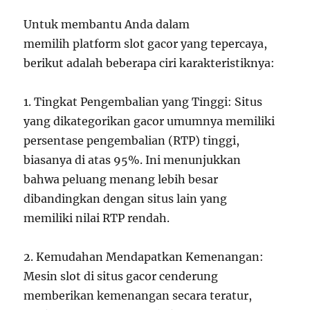
Untuk membantu Anda dalam
memilih platform slot gacor yang tepercaya,
berikut adalah beberapa ciri karakteristiknya:
1. Tingkat Pengembalian yang Tinggi: Situs
yang dikategorikan gacor umumnya memiliki
persentase pengembalian (RTP) tinggi,
biasanya di atas 95%. Ini menunjukkan
bahwa peluang menang lebih besar
dibandingkan dengan situs lain yang
memiliki nilai RTP rendah.
2. Kemudahan Mendapatkan Kemenangan:
Mesin slot di situs gacor cenderung
memberikan kemenangan secara teratur,