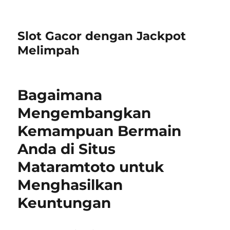
Slot Gacor dengan Jackpot
Melimpah
Bagaimana
Mengembangkan
Kemampuan Bermain
Anda di Situs
Mataramtoto untuk
Menghasilkan
Keuntungan