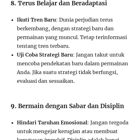
8.
Terus Belajar dan Beradaptasi
Ikuti Tren Baru
: Dunia perjudian terus
berkembang, dengan strategi baru dan
permainan yang muncul. Tetap terinformasi
tentang tren terbaru.
Uji Coba Strategi Baru
: Jangan takut untuk
mencoba pendekatan baru dalam permainan
Anda. Jika suatu strategi tidak berfungsi,
evaluasi dan sesuaikan.
9.
Bermain dengan Sabar dan Disiplin
Hindari Taruhan Emosional
: Jangan tergoda
untuk mengejar kerugian atau membuat