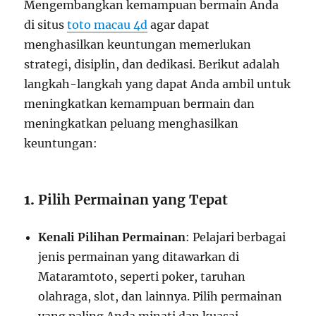
Mengembangkan kemampuan bermain Anda
di situs
toto macau 4d
agar dapat
menghasilkan keuntungan memerlukan
strategi, disiplin, dan dedikasi. Berikut adalah
langkah-langkah yang dapat Anda ambil untuk
meningkatkan kemampuan bermain dan
meningkatkan peluang menghasilkan
keuntungan:
1.
Pilih Permainan yang Tepat
Kenali Pilihan Permainan
: Pelajari berbagai
jenis permainan yang ditawarkan di
Mataramtoto, seperti poker, taruhan
olahraga, slot, dan lainnya. Pilih permainan