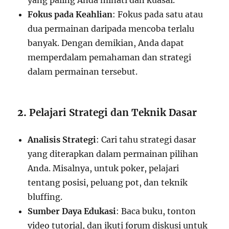
yang paling Anda minati dan kuasai.
Fokus pada Keahlian
: Fokus pada satu atau
dua permainan daripada mencoba terlalu
banyak. Dengan demikian, Anda dapat
memperdalam pemahaman dan strategi
dalam permainan tersebut.
2.
Pelajari Strategi dan Teknik Dasar
Analisis Strategi
: Cari tahu strategi dasar
yang diterapkan dalam permainan pilihan
Anda. Misalnya, untuk poker, pelajari
tentang posisi, peluang pot, dan teknik
bluffing.
Sumber Daya Edukasi
: Baca buku, tonton
video tutorial, dan ikuti forum diskusi untuk