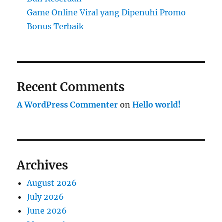
Game Online Viral yang Dipenuhi Promo
Bonus Terbaik
Recent Comments
A WordPress Commenter
on
Hello world!
Archives
August 2026
July 2026
June 2026