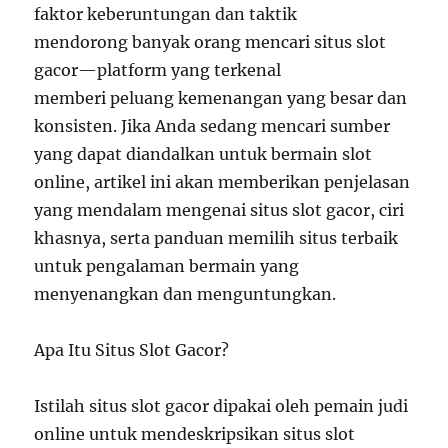
faktor keberuntungan dan taktik
mendorong banyak orang mencari situs slot
gacor—platform yang terkenal
memberi peluang kemenangan yang besar dan
konsisten. Jika Anda sedang mencari sumber
yang dapat diandalkan untuk bermain slot
online, artikel ini akan memberikan penjelasan
yang mendalam mengenai situs slot gacor, ciri
khasnya, serta panduan memilih situs terbaik
untuk pengalaman bermain yang
menyenangkan dan menguntungkan.
Apa Itu Situs Slot Gacor?
Istilah situs slot gacor dipakai oleh pemain judi
online untuk mendeskripsikan situs slot