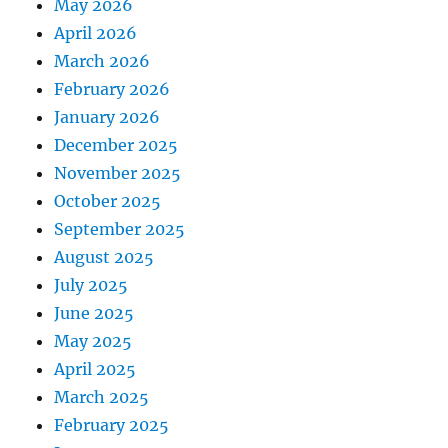
May 2026
April 2026
March 2026
February 2026
January 2026
December 2025
November 2025
October 2025
September 2025
August 2025
July 2025
June 2025
May 2025
April 2025
March 2025
February 2025