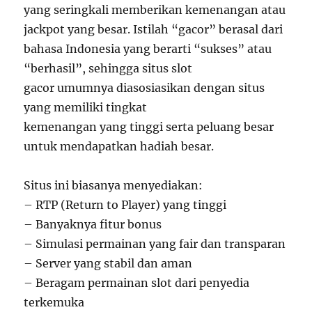
yang seringkali memberikan kemenangan atau
jackpot yang besar. Istilah “gacor” berasal dari
bahasa Indonesia yang berarti “sukses” atau
“berhasil”, sehingga situs slot
gacor umumnya diasosiasikan dengan situs
yang memiliki tingkat
kemenangan yang tinggi serta peluang besar
untuk mendapatkan hadiah besar.
Situs ini biasanya menyediakan:
– RTP (Return to Player) yang tinggi
– Banyaknya fitur bonus
– Simulasi permainan yang fair dan transparan
– Server yang stabil dan aman
– Beragam permainan slot dari penyedia
terkemuka