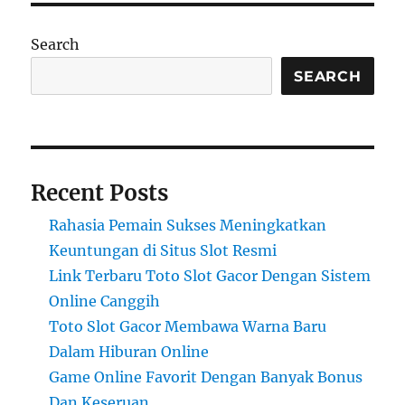
Search
SEARCH
Recent Posts
Rahasia Pemain Sukses Meningkatkan
Keuntungan di Situs Slot Resmi
Link Terbaru Toto Slot Gacor Dengan Sistem
Online Canggih
Toto Slot Gacor Membawa Warna Baru
Dalam Hiburan Online
Game Online Favorit Dengan Banyak Bonus
Dan Keseruan