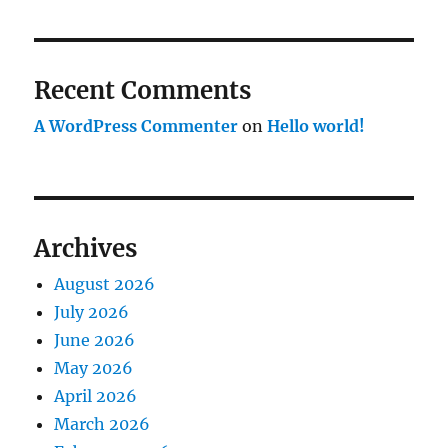
Recent Comments
A WordPress Commenter
on
Hello world!
Archives
August 2026
July 2026
June 2026
May 2026
April 2026
March 2026