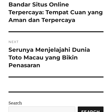
navigation
Bandar Situs Online
Previous
post:
Terpercaya: Tempat Cuan yang
Aman dan Terpercaya
NEXT
Serunya Menjelajahi Dunia
Next
post:
Toto Macau yang Bikin
Penasaran
Search
SEARCH