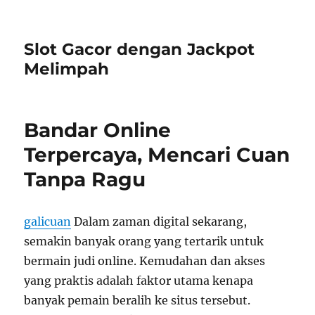
Slot Gacor dengan Jackpot
Melimpah
Bandar Online
Terpercaya, Mencari Cuan
Tanpa Ragu
galicuan
Dalam zaman digital sekarang,
semakin banyak orang yang tertarik untuk
bermain judi online. Kemudahan dan akses
yang praktis adalah faktor utama kenapa
banyak pemain beralih ke situs tersebut.