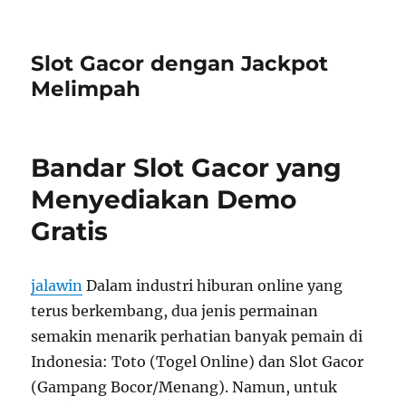
Slot Gacor dengan Jackpot
Melimpah
Bandar Slot Gacor yang
Menyediakan Demo
Gratis
jalawin
Dalam industri hiburan online yang
terus berkembang, dua jenis permainan
semakin menarik perhatian banyak pemain di
Indonesia: Toto (Togel Online) dan Slot Gacor
(Gampang Bocor/Menang). Namun, untuk