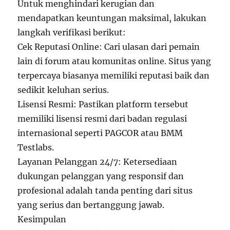
Untuk menghindari kerugian dan
mendapatkan keuntungan maksimal, lakukan
langkah verifikasi berikut:
Cek Reputasi Online: Cari ulasan dari pemain
lain di forum atau komunitas online. Situs yang
terpercaya biasanya memiliki reputasi baik dan
sedikit keluhan serius.
Lisensi Resmi: Pastikan platform tersebut
memiliki lisensi resmi dari badan regulasi
internasional seperti PAGCOR atau BMM
Testlabs.
Layanan Pelanggan 24/7: Ketersediaan
dukungan pelanggan yang responsif dan
profesional adalah tanda penting dari situs
yang serius dan bertanggung jawab.
Kesimpulan