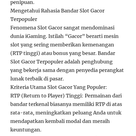
penipuan.
Mengetahui Rahasia Bandar Slot Gacor
Terpopuler
Fenomena Slot Gacor sangat mendominasi
dunia iGaming. Istilah “Gacor” berarti mesin
slot yang sering memberikan kemenangan
(RTP tinggi) atau bonus yang besar. Bandar
Slot Gacor Terpopuler adalah penghubung
yang bekerja sama dengan penyedia perangkat
lunak terbaik di pasar.
Kriteria Utama Slot Gacor Yang Populer:
RTP (Return to Player) Tinggi: Permainan dari
bandar terkenal biasanya memiliki RTP di atas
rata-rata, meningkatkan peluang Anda untuk
mendapatkan kembali modal dan meraih
keuntungan.