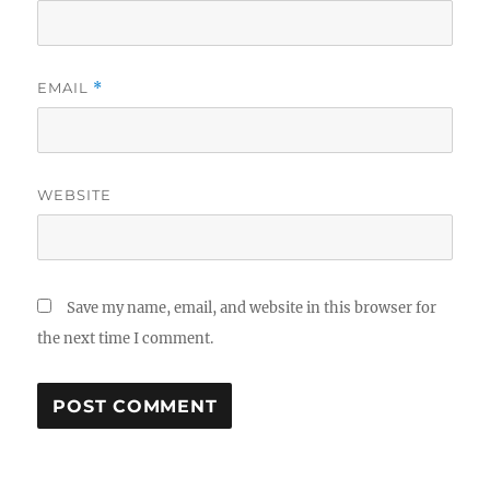
EMAIL
*
WEBSITE
Save my name, email, and website in this browser for
the next time I comment.