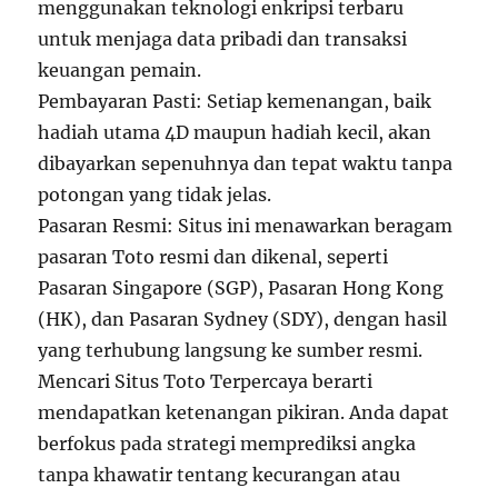
menggunakan teknologi enkripsi terbaru
untuk menjaga data pribadi dan transaksi
keuangan pemain.
Pembayaran Pasti: Setiap kemenangan, baik
hadiah utama 4D maupun hadiah kecil, akan
dibayarkan sepenuhnya dan tepat waktu tanpa
potongan yang tidak jelas.
Pasaran Resmi: Situs ini menawarkan beragam
pasaran Toto resmi dan dikenal, seperti
Pasaran Singapore (SGP), Pasaran Hong Kong
(HK), dan Pasaran Sydney (SDY), dengan hasil
yang terhubung langsung ke sumber resmi.
Mencari Situs Toto Terpercaya berarti
mendapatkan ketenangan pikiran. Anda dapat
berfokus pada strategi memprediksi angka
tanpa khawatir tentang kecurangan atau