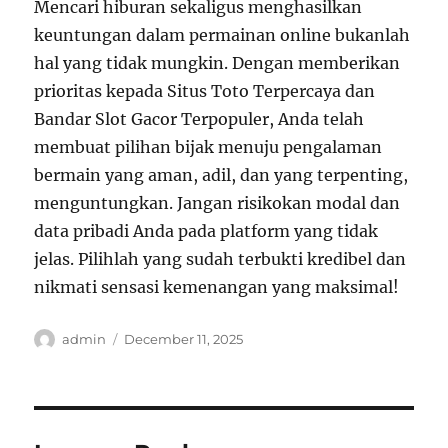
Mencari hiburan sekaligus menghasilkan
keuntungan dalam permainan online bukanlah
hal yang tidak mungkin. Dengan memberikan
prioritas kepada Situs Toto Terpercaya dan
Bandar Slot Gacor Terpopuler, Anda telah
membuat pilihan bijak menuju pengalaman
bermain yang aman, adil, dan yang terpenting,
menguntungkan. Jangan risikokan modal dan
data pribadi Anda pada platform yang tidak
jelas. Pilihlah yang sudah terbukti kredibel dan
nikmati sensasi kemenangan yang maksimal!
Author
Posted
admin
December 11, 2025
on