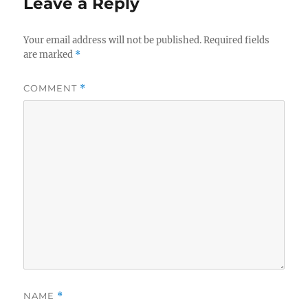
Leave a Reply
Your email address will not be published.
Required fields
are marked
*
COMMENT
*
NAME
*