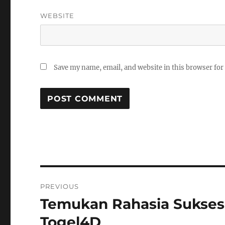
WEBSITE
Save my name, email, and website in this browser for
Post
PREVIOUS
navigation
Temukan Rahasia Sukses 
Previous
post:
Togel4D