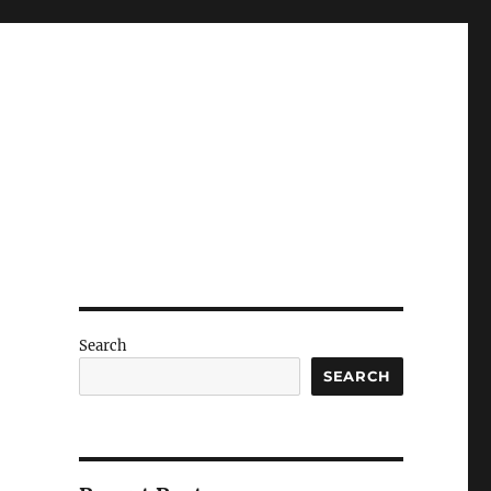
Search
SEARCH