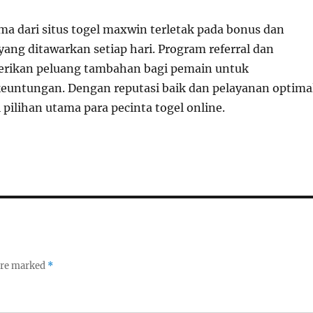
a dari situs togel maxwin terletak pada bonus dan
ang ditawarkan setiap hari. Program referral dan
rikan peluang tambahan bagi pemain untuk
untungan. Dengan reputasi baik dan pelayanan optima
i pilihan utama para pecinta togel online.
 are marked
*