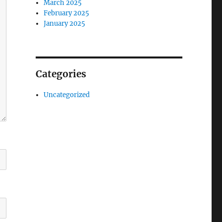
March 2025
February 2025
January 2025
Categories
Uncategorized