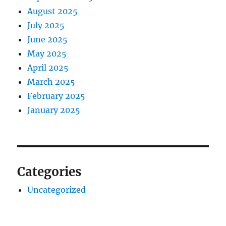
August 2025
July 2025
June 2025
May 2025
April 2025
March 2025
February 2025
January 2025
Categories
Uncategorized