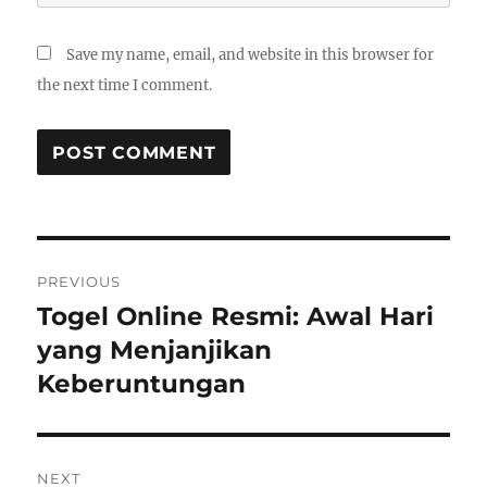
Save my name, email, and website in this browser for
the next time I comment.
Post
PREVIOUS
navigation
Togel Online Resmi: Awal Hari
Previous
post:
yang Menjanjikan
Keberuntungan
NEXT