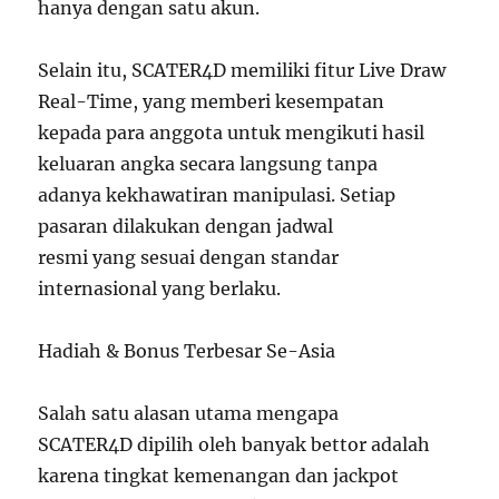
hanya dengan satu akun.
Selain itu, SCATER4D memiliki fitur Live Draw
Real-Time, yang memberi kesempatan
kepada para anggota untuk mengikuti hasil
keluaran angka secara langsung tanpa
adanya kekhawatiran manipulasi. Setiap
pasaran dilakukan dengan jadwal
resmi yang sesuai dengan standar
internasional yang berlaku.
Hadiah & Bonus Terbesar Se-Asia
Salah satu alasan utama mengapa
SCATER4D dipilih oleh banyak bettor adalah
karena tingkat kemenangan dan jackpot