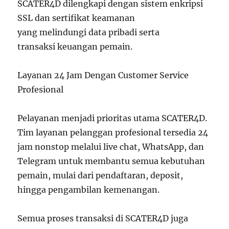
SCATER4D dilengkapi dengan sistem enkripsi
SSL dan sertifikat keamanan
yang melindungi data pribadi serta
transaksi keuangan pemain.
Layanan 24 Jam Dengan Customer Service
Profesional
Pelayanan menjadi prioritas utama SCATER4D.
Tim layanan pelanggan profesional tersedia 24
jam nonstop melalui live chat, WhatsApp, dan
Telegram untuk membantu semua kebutuhan
pemain, mulai dari pendaftaran, deposit,
hingga pengambilan kemenangan.
Semua proses transaksi di SCATER4D juga