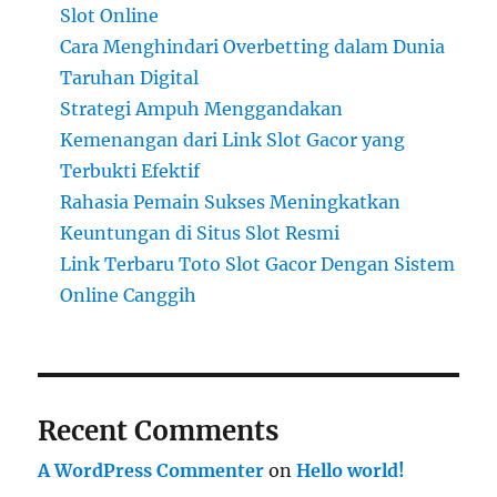
Slot Online
Cara Menghindari Overbetting dalam Dunia
Taruhan Digital
Strategi Ampuh Menggandakan
Kemenangan dari Link Slot Gacor yang
Terbukti Efektif
Rahasia Pemain Sukses Meningkatkan
Keuntungan di Situs Slot Resmi
Link Terbaru Toto Slot Gacor Dengan Sistem
Online Canggih
Recent Comments
A WordPress Commenter
on
Hello world!