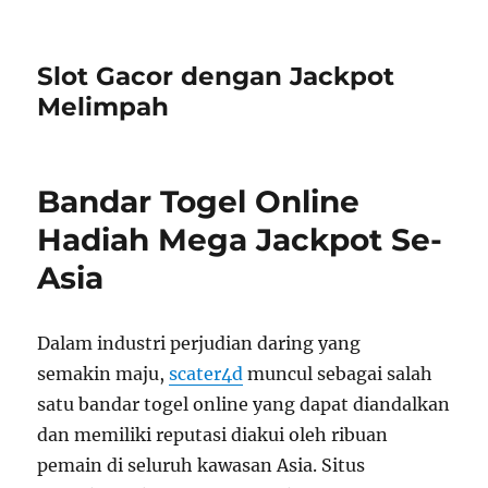
Slot Gacor dengan Jackpot
Melimpah
Bandar Togel Online
Hadiah Mega Jackpot Se-
Asia
Dalam industri perjudian daring yang
semakin maju,
scater4d
muncul sebagai salah
satu bandar togel online yang dapat diandalkan
dan memiliki reputasi diakui oleh ribuan
pemain di seluruh kawasan Asia. Situs