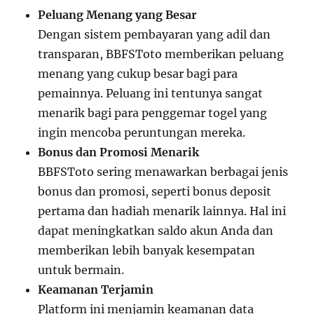
Peluang Menang yang Besar
Dengan sistem pembayaran yang adil dan
transparan, BBFSToto memberikan peluang
menang yang cukup besar bagi para
pemainnya. Peluang ini tentunya sangat
menarik bagi para penggemar togel yang
ingin mencoba peruntungan mereka.
Bonus dan Promosi Menarik
BBFSToto sering menawarkan berbagai jenis
bonus dan promosi, seperti bonus deposit
pertama dan hadiah menarik lainnya. Hal ini
dapat meningkatkan saldo akun Anda dan
memberikan lebih banyak kesempatan
untuk bermain.
Keamanan Terjamin
Platform ini menjamin keamanan data