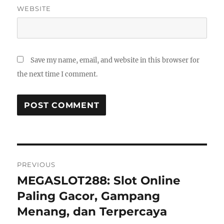
WEBSITE
Save my name, email, and website in this browser for
the next time I comment.
Post
PREVIOUS
navigation
MEGASLOT288: Slot Online
Previous
post:
Paling Gacor, Gampang
Menang, dan Terpercaya