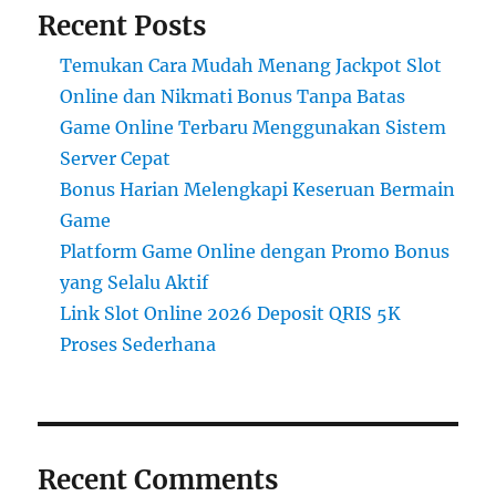
Recent Posts
Temukan Cara Mudah Menang Jackpot Slot
Online dan Nikmati Bonus Tanpa Batas
Game Online Terbaru Menggunakan Sistem
Server Cepat
Bonus Harian Melengkapi Keseruan Bermain
Game
Platform Game Online dengan Promo Bonus
yang Selalu Aktif
Link Slot Online 2026 Deposit QRIS 5K
Proses Sederhana
Recent Comments