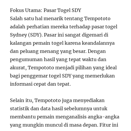
Fokus Utama: Pasar Togel SDY
Salah satu hal menarik tentang Tempototo
adalah perhatian mereka terhadap pasar togel
Sydney (SDY). Pasar ini sangat digemari di
kalangan pemain togel karena keandalannya
dan peluang menang yang besar. Dengan
pengumuman hasil yang tepat waktu dan
akurat, Tempototo menjadi pilihan yang ideal
bagi penggemar togel SDY yang memerlukan
informasi cepat dan tepat.
Selain itu, Tempototo juga menyediakan
statistik dan data hasil sebelumnya untuk
membantu pemain menganalisis angka-angka
yang mungkin muncul di masa depan. Fitur ini