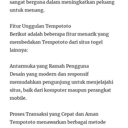
sangat berguna dalam meningkatkan peluang
untuk menang.
Fitur Unggulan Tempototo
Berikut adalah beberapa fitur menarik yang
membedakan Tempototo dari situs togel
lainnya:
Antarmuka yang Ramah Pengguna
Desain yang modern dan responsif
memudahkan pengunjung untuk menjelajahi
situs, baik dari komputer maupun perangkat
mobile.
Proses Transaksi yang Cepat dan Aman
Tempototo menawarkan berbagai metode