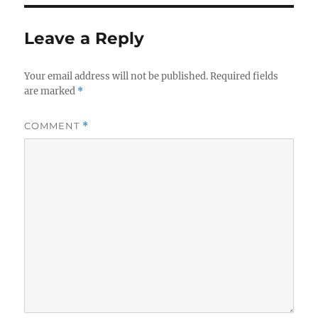
Leave a Reply
Your email address will not be published.
Required fields
are marked
*
COMMENT
*