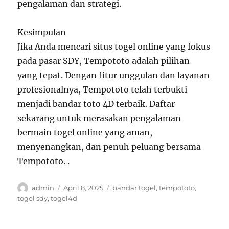
pengalaman dan strategi.
Kesimpulan
Jika Anda mencari situs togel online yang fokus
pada pasar SDY, Tempototo adalah pilihan
yang tepat. Dengan fitur unggulan dan layanan
profesionalnya, Tempototo telah terbukti
menjadi bandar toto 4D terbaik. Daftar
sekarang untuk merasakan pengalaman
bermain togel online yang aman,
menyenangkan, dan penuh peluang bersama
Tempototo. .
Author
Posted
Tags
admin
April 8, 2025
bandar togel
,
tempototo
,
on
togel sdy
,
togel4d