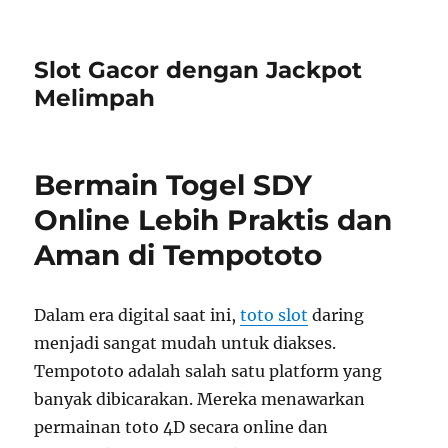
Slot Gacor dengan Jackpot
Melimpah
Bermain Togel SDY
Online Lebih Praktis dan
Aman di Tempototo
Dalam era digital saat ini,
toto slot
daring
menjadi sangat mudah untuk diakses.
Tempototo adalah salah satu platform yang
banyak dibicarakan. Mereka menawarkan
permainan toto 4D secara online dan