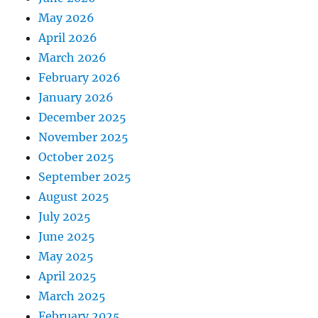
May 2026
April 2026
March 2026
February 2026
January 2026
December 2025
November 2025
October 2025
September 2025
August 2025
July 2025
June 2025
May 2025
April 2025
March 2025
February 2025