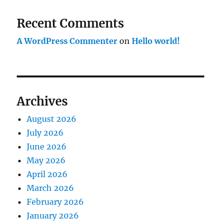
Recent Comments
A WordPress Commenter
on
Hello world!
Archives
August 2026
July 2026
June 2026
May 2026
April 2026
March 2026
February 2026
January 2026