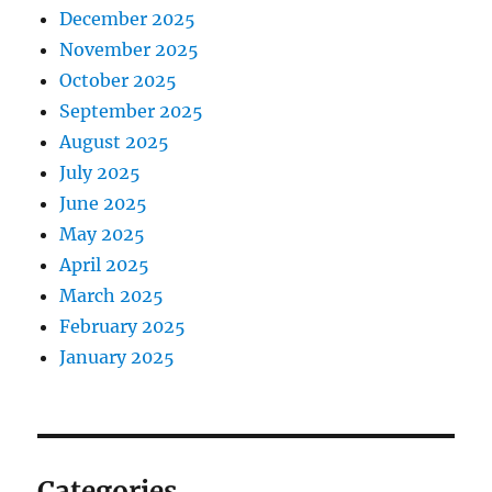
December 2025
November 2025
October 2025
September 2025
August 2025
July 2025
June 2025
May 2025
April 2025
March 2025
February 2025
January 2025
Categories