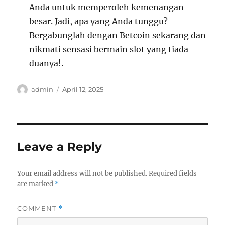
Anda untuk memperoleh kemenangan
besar. Jadi, apa yang Anda tunggu?
Bergabunglah dengan Betcoin sekarang dan
nikmati sensasi bermain slot yang tiada
duanya!.
Author
Posted
admin
April 12, 2025
on
Leave a Reply
Your email address will not be published.
Required fields
are marked
*
COMMENT
*