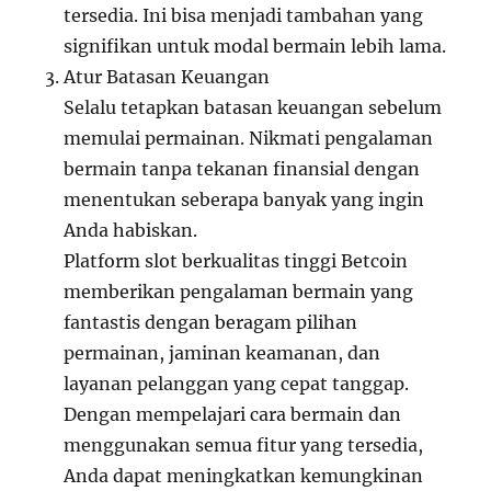
tersedia. Ini bisa menjadi tambahan yang
signifikan untuk modal bermain lebih lama.
Atur Batasan Keuangan
Selalu tetapkan batasan keuangan sebelum
memulai permainan. Nikmati pengalaman
bermain tanpa tekanan finansial dengan
menentukan seberapa banyak yang ingin
Anda habiskan.
Platform slot berkualitas tinggi Betcoin
memberikan pengalaman bermain yang
fantastis dengan beragam pilihan
permainan, jaminan keamanan, dan
layanan pelanggan yang cepat tanggap.
Dengan mempelajari cara bermain dan
menggunakan semua fitur yang tersedia,
Anda dapat meningkatkan kemungkinan