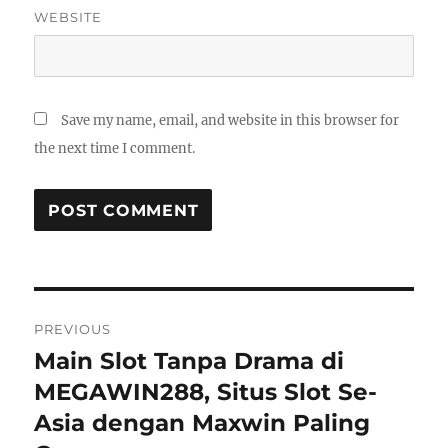
WEBSITE
Save my name, email, and website in this browser for
the next time I comment.
Post
PREVIOUS
navigation
Main Slot Tanpa Drama di
Previous
post:
MEGAWIN288, Situs Slot Se-
Asia dengan Maxwin Paling