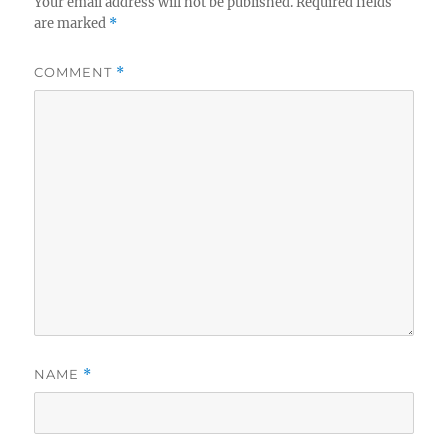
Your email address will not be published.
Required fields
are marked
*
COMMENT
*
NAME
*