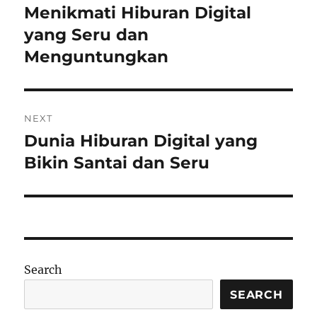
navigation
Menikmati Hiburan Digital
Previous
post:
yang Seru dan
Menguntungkan
NEXT
Dunia Hiburan Digital yang
Next
post:
Bikin Santai dan Seru
Search
SEARCH