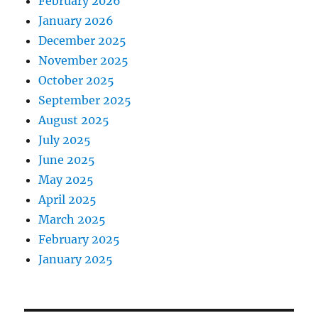
February 2026
January 2026
December 2025
November 2025
October 2025
September 2025
August 2025
July 2025
June 2025
May 2025
April 2025
March 2025
February 2025
January 2025