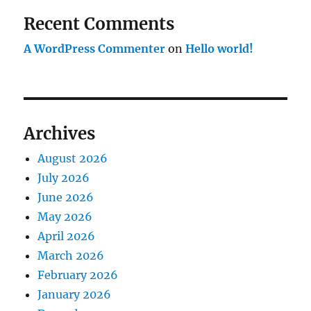
Recent Comments
A WordPress Commenter
on
Hello world!
Archives
August 2026
July 2026
June 2026
May 2026
April 2026
March 2026
February 2026
January 2026