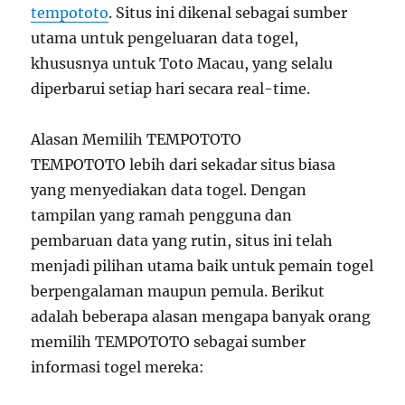
tempototo
. Situs ini dikenal sebagai sumber
utama untuk pengeluaran data togel,
khususnya untuk Toto Macau, yang selalu
diperbarui setiap hari secara real-time.
Alasan Memilih TEMPOTOTO
TEMPOTOTO lebih dari sekadar situs biasa
yang menyediakan data togel. Dengan
tampilan yang ramah pengguna dan
pembaruan data yang rutin, situs ini telah
menjadi pilihan utama baik untuk pemain togel
berpengalaman maupun pemula. Berikut
adalah beberapa alasan mengapa banyak orang
memilih TEMPOTOTO sebagai sumber
informasi togel mereka: