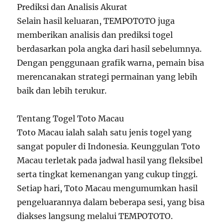
Prediksi dan Analisis Akurat
Selain hasil keluaran, TEMPOTOTO juga
memberikan analisis dan prediksi togel
berdasarkan pola angka dari hasil sebelumnya.
Dengan penggunaan grafik warna, pemain bisa
merencanakan strategi permainan yang lebih
baik dan lebih terukur.
Tentang Togel Toto Macau
Toto Macau ialah salah satu jenis togel yang
sangat populer di Indonesia. Keunggulan Toto
Macau terletak pada jadwal hasil yang fleksibel
serta tingkat kemenangan yang cukup tinggi.
Setiap hari, Toto Macau mengumumkan hasil
pengeluarannya dalam beberapa sesi, yang bisa
diakses langsung melalui TEMPOTOTO.