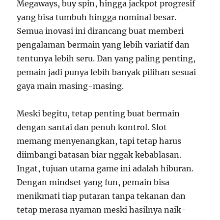
Megaways, buy spin, hingga jackpot progresif
yang bisa tumbuh hingga nominal besar.
Semua inovasi ini dirancang buat memberi
pengalaman bermain yang lebih variatif dan
tentunya lebih seru. Dan yang paling penting,
pemain jadi punya lebih banyak pilihan sesuai
gaya main masing-masing.
Meski begitu, tetap penting buat bermain
dengan santai dan penuh kontrol. Slot
memang menyenangkan, tapi tetap harus
diimbangi batasan biar nggak kebablasan.
Ingat, tujuan utama game ini adalah hiburan.
Dengan mindset yang fun, pemain bisa
menikmati tiap putaran tanpa tekanan dan
tetap merasa nyaman meski hasilnya naik-