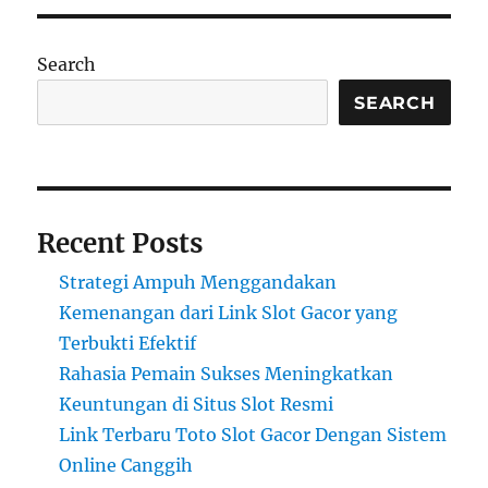
Search
SEARCH
Recent Posts
Strategi Ampuh Menggandakan
Kemenangan dari Link Slot Gacor yang
Terbukti Efektif
Rahasia Pemain Sukses Meningkatkan
Keuntungan di Situs Slot Resmi
Link Terbaru Toto Slot Gacor Dengan Sistem
Online Canggih