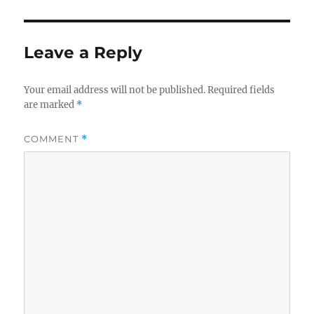
Leave a Reply
Your email address will not be published.
Required fields
are marked
*
COMMENT
*