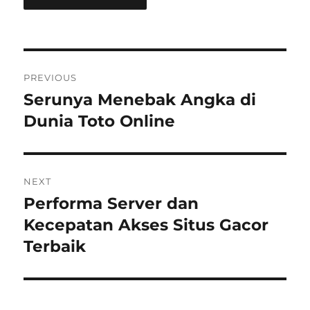
Post
PREVIOUS
navigation
Serunya Menebak Angka di
Previous
post:
Dunia Toto Online
NEXT
Performa Server dan
Next
post:
Kecepatan Akses Situs Gacor
Terbaik