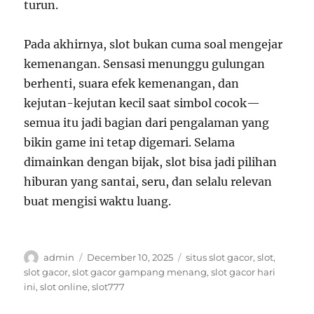
turun.
Pada akhirnya, slot bukan cuma soal mengejar
kemenangan. Sensasi menunggu gulungan
berhenti, suara efek kemenangan, dan
kejutan-kejutan kecil saat simbol cocok—
semua itu jadi bagian dari pengalaman yang
bikin game ini tetap digemari. Selama
dimainkan dengan bijak, slot bisa jadi pilihan
hiburan yang santai, seru, dan selalu relevan
buat mengisi waktu luang.
Author
Posted
Tags
admin
December 10, 2025
situs slot gacor
,
slot
,
on
slot gacor
,
slot gacor gampang menang
,
slot gacor hari
ini
,
slot online
,
slot777