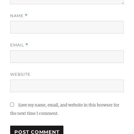
NAME
*
EMAIL
*
WEBSITE
Save my name, email, and website in this browser for
the next time I comment.