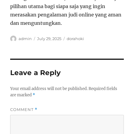
pilihan utama bagi siapa saja yang ingin
merasakan pengalaman judi online yang aman
dan menguntungkan.
Author
Posted
Tags
admin
July 29, 2025
dorahoki
on
Leave a Reply
Your email address will not be published.
Required fields
are marked
*
COMMENT
*