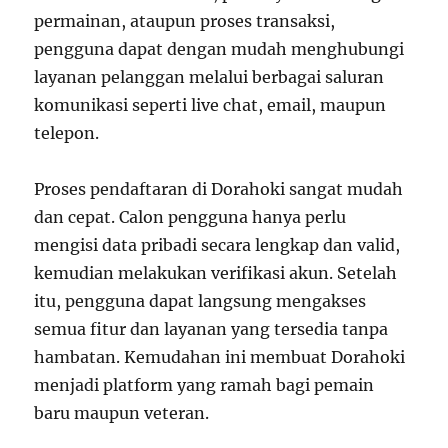
permainan, ataupun proses transaksi,
pengguna dapat dengan mudah menghubungi
layanan pelanggan melalui berbagai saluran
komunikasi seperti live chat, email, maupun
telepon.
Proses pendaftaran di Dorahoki sangat mudah
dan cepat. Calon pengguna hanya perlu
mengisi data pribadi secara lengkap dan valid,
kemudian melakukan verifikasi akun. Setelah
itu, pengguna dapat langsung mengakses
semua fitur dan layanan yang tersedia tanpa
hambatan. Kemudahan ini membuat Dorahoki
menjadi platform yang ramah bagi pemain
baru maupun veteran.