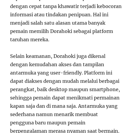
dengan cepat tanpa khawatir terjadi kebocoran
informasi atau tindakan penipuan. Hal ini
menjadi salah satu alasan utama banyak
pemain memilih Dorahoki sebagai platform
taruhan mereka.
Selain keamanan, Dorahoki juga dikenal
dengan kemudahan akses dan tampilan
antarmuka yang user-friendly. Platform ini
dapat diakses dengan mudah melalui berbagai
perangkat, baik desktop maupun smartphone,
sehingga pemain dapat menikmati permainan
kapan saja dan di mana saja. Antarmuka yang
sederhana namun menarik membuat
pengguna baru maupun pemain
berpengalaman merasa nyaman saat bermain.