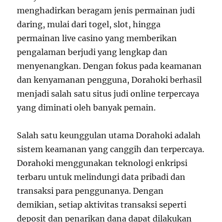
menghadirkan beragam jenis permainan judi
daring, mulai dari togel, slot, hingga
permainan live casino yang memberikan
pengalaman berjudi yang lengkap dan
menyenangkan. Dengan fokus pada keamanan
dan kenyamanan pengguna, Dorahoki berhasil
menjadi salah satu situs judi online terpercaya
yang diminati oleh banyak pemain.
Salah satu keunggulan utama Dorahoki adalah
sistem keamanan yang canggih dan terpercaya.
Dorahoki menggunakan teknologi enkripsi
terbaru untuk melindungi data pribadi dan
transaksi para penggunanya. Dengan
demikian, setiap aktivitas transaksi seperti
deposit dan penarikan dana dapat dilakukan