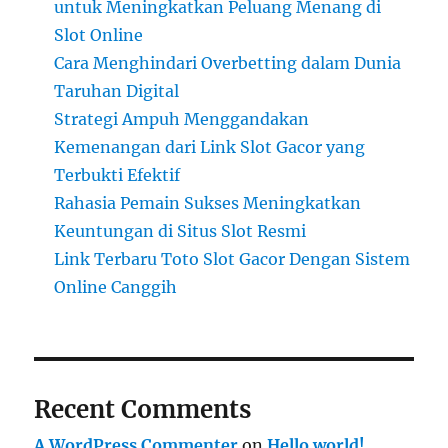
untuk Meningkatkan Peluang Menang di
Slot Online
Cara Menghindari Overbetting dalam Dunia
Taruhan Digital
Strategi Ampuh Menggandakan
Kemenangan dari Link Slot Gacor yang
Terbukti Efektif
Rahasia Pemain Sukses Meningkatkan
Keuntungan di Situs Slot Resmi
Link Terbaru Toto Slot Gacor Dengan Sistem
Online Canggih
Recent Comments
A WordPress Commenter
on
Hello world!