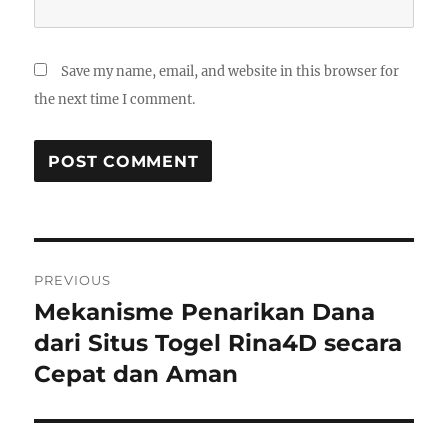
Save my name, email, and website in this browser for
the next time I comment.
Post
PREVIOUS
navigation
Mekanisme Penarikan Dana
Previous
post:
dari Situs Togel Rina4D secara
Cepat dan Aman