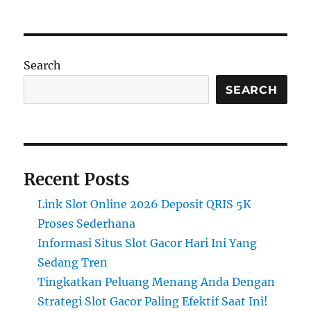
Search
SEARCH
Recent Posts
Link Slot Online 2026 Deposit QRIS 5K
Proses Sederhana
Informasi Situs Slot Gacor Hari Ini Yang
Sedang Tren
Tingkatkan Peluang Menang Anda Dengan
Strategi Slot Gacor Paling Efektif Saat Ini!