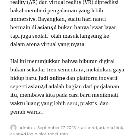
reality (AR) dan virtual reality (VR) diprediksi
bakal memberi pengalaman yang lebih
immersive. Bayangkan, suatu hari nanti
bermain di
asian4d
bukan hanya lewat layar,
tapi juga seolah-olah masuk langsung ke
dalam arena virtual yang nyata.
Hal ini menunjukkan bahwa hiburan digital
bukan sekadar tren sementara, melainkan gaya
hidup baru.
Judi online
dan platform inovatif
seperti
asian4d
adalah bagian dari perjalanan
itu, membawa kita pada cara baru menikmati
waktu luang yang lebih seru, praktis, dan
penuh warna.
Author
Posted
Tags
admin
September 27, 2025
asian4d
,
asian4d link
,
on
asian4d login
,
slot
,
togel
,
toto