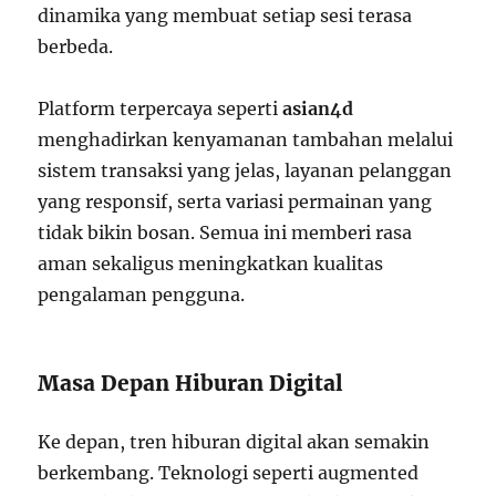
dinamika yang membuat setiap sesi terasa
berbeda.
Platform terpercaya seperti
asian4d
menghadirkan kenyamanan tambahan melalui
sistem transaksi yang jelas, layanan pelanggan
yang responsif, serta variasi permainan yang
tidak bikin bosan. Semua ini memberi rasa
aman sekaligus meningkatkan kualitas
pengalaman pengguna.
Masa Depan Hiburan Digital
Ke depan, tren hiburan digital akan semakin
berkembang. Teknologi seperti augmented