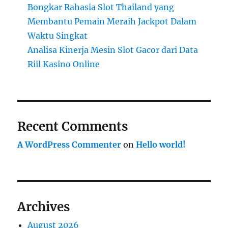
Bongkar Rahasia Slot Thailand yang
Membantu Pemain Meraih Jackpot Dalam
Waktu Singkat
Analisa Kinerja Mesin Slot Gacor dari Data
Riil Kasino Online
Recent Comments
A WordPress Commenter
on
Hello world!
Archives
August 2026