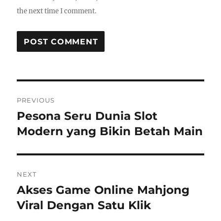
the next time I comment.
Post
PREVIOUS
navigation
Pesona Seru Dunia Slot
Previous
post:
Modern yang Bikin Betah Main
NEXT
Akses Game Online Mahjong
Next
post:
Viral Dengan Satu Klik