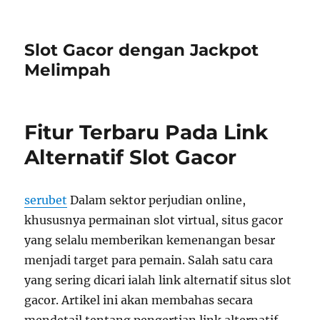
Slot Gacor dengan Jackpot
Melimpah
Fitur Terbaru Pada Link
Alternatif Slot Gacor
serubet
Dalam sektor perjudian online,
khususnya permainan slot virtual, situs gacor
yang selalu memberikan kemenangan besar
menjadi target para pemain. Salah satu cara
yang sering dicari ialah link alternatif situs slot
gacor. Artikel ini akan membahas secara