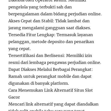
Dikelola oleh Operator Resmi: Memiliki
pengelola yang terbukti sah dan
berpengalaman dalam bidang perjudian online.
Akses Cepat dan Stabil: Tidak lambat dan
jarang mengalami gangguan saat diakses.
Tersedia Fitur Lengkap: Termasuk layanan
pelanggan, metode deposito dan penarikan
yang cepat.
Tersertifikasi dan Berlisensi: Memiliki izin
resmi dari lembaga pengawas perjudian online.
Dapat Diakses Melalui Berbagai Perangkat:
Ramah untuk perangkat mobile dan dapat
digunakan di banyak platform.
Cara Menemukan Link Alternatif Situs Slot
Gacor
Mencari link alternatif yang dapat diandalkan