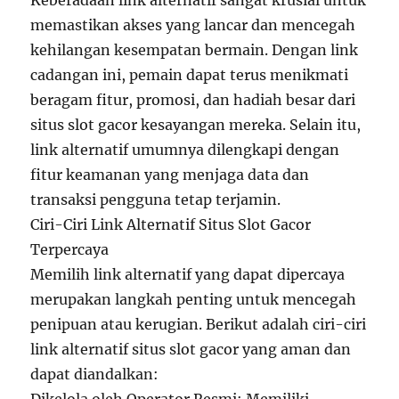
Keberadaan link alternatif sangat krusial untuk
memastikan akses yang lancar dan mencegah
kehilangan kesempatan bermain. Dengan link
cadangan ini, pemain dapat terus menikmati
beragam fitur, promosi, dan hadiah besar dari
situs slot gacor kesayangan mereka. Selain itu,
link alternatif umumnya dilengkapi dengan
fitur keamanan yang menjaga data dan
transaksi pengguna tetap terjamin.
Ciri-Ciri Link Alternatif Situs Slot Gacor
Terpercaya
Memilih link alternatif yang dapat dipercaya
merupakan langkah penting untuk mencegah
penipuan atau kerugian. Berikut adalah ciri-ciri
link alternatif situs slot gacor yang aman dan
dapat diandalkan: