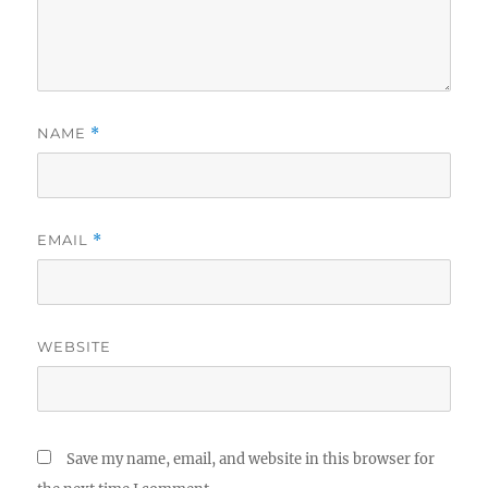
NAME
*
EMAIL
*
WEBSITE
Save my name, email, and website in this browser for