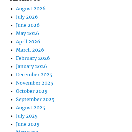
August 2026
July 2026
June 2026
May 2026
April 2026
March 2026
February 2026
January 2026
December 2025
November 2025
October 2025
September 2025
August 2025
July 2025
June 2025