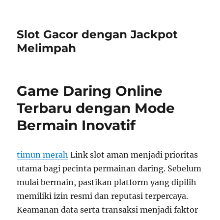
Slot Gacor dengan Jackpot
Melimpah
Game Daring Online
Terbaru dengan Mode
Bermain Inovatif
timun merah
Link slot aman menjadi prioritas
utama bagi pecinta permainan daring. Sebelum
mulai bermain, pastikan platform yang dipilih
memiliki izin resmi dan reputasi terpercaya.
Keamanan data serta transaksi menjadi faktor