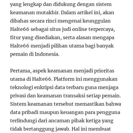
yang lengkap dan didukung dengan sistem
keamanan mutakhir. Dalam artikel ini, akan
dibahas secara rinci mengenai keunggulan
Halte66 sebagai situs judi online terpercaya,
fitur yang disediakan, serta alasan mengapa
Halte66 menjadi pilihan utama bagi banyak
pemain di Indonesia.
Pertama, aspek keamanan menjadi prioritas
utama di Halte66. Platform ini menggunakan
teknologi enkripsi data terbaru guna menjaga
privasi dan keamanan transaksi setiap pemain.
Sistem keamanan tersebut memastikan bahwa
data pribadi maupun keuangan para pengguna
terlindungi dari ancaman pihak ketiga yang
tidak bertanggung jawab. Hal ini membuat