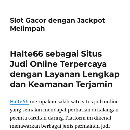
Slot Gacor dengan Jackpot
Melimpah
Halte66 sebagai Situs
Judi Online Terpercaya
dengan Layanan Lengkap
dan Keamanan Terjamin
Halte66
merupakan salah satu situs judi online
yang semakin mendapat perhatian di kalangan
pecinta taruhan daring. Platform ini dikenal
menawarkan berbagai jenis permainan judi