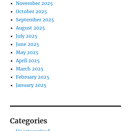
November 2025
October 2025
September 2025
August 2025
July 2025
June 2025
May 2025
April 2025
March 2025
February 2025
January 2025
Categories