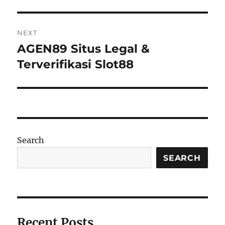
NEXT
AGEN89 Situs Legal &
Next
post:
Terverifikasi Slot88
Search
SEARCH
Recent Posts