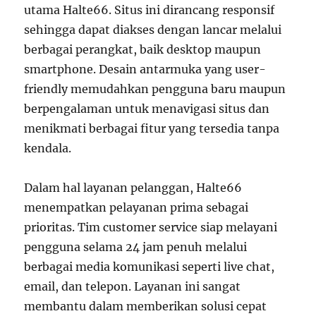
utama Halte66. Situs ini dirancang responsif
sehingga dapat diakses dengan lancar melalui
berbagai perangkat, baik desktop maupun
smartphone. Desain antarmuka yang user-
friendly memudahkan pengguna baru maupun
berpengalaman untuk menavigasi situs dan
menikmati berbagai fitur yang tersedia tanpa
kendala.
Dalam hal layanan pelanggan, Halte66
menempatkan pelayanan prima sebagai
prioritas. Tim customer service siap melayani
pengguna selama 24 jam penuh melalui
berbagai media komunikasi seperti live chat,
email, dan telepon. Layanan ini sangat
membantu dalam memberikan solusi cepat