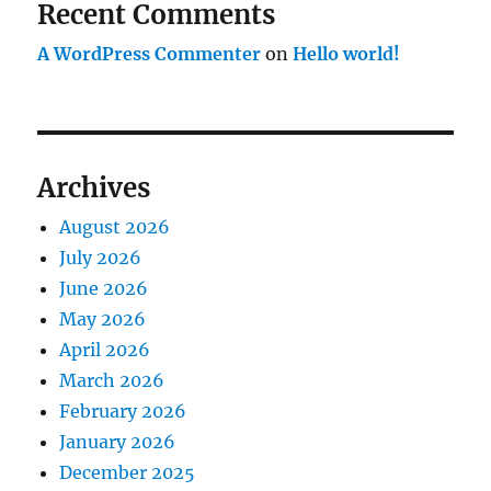
Recent Comments
A WordPress Commenter
on
Hello world!
Archives
August 2026
July 2026
June 2026
May 2026
April 2026
March 2026
February 2026
January 2026
December 2025