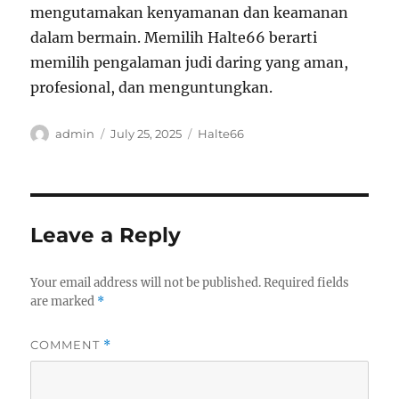
mengutamakan kenyamanan dan keamanan
dalam bermain. Memilih Halte66 berarti
memilih pengalaman judi daring yang aman,
profesional, dan menguntungkan.
Author
Posted
Tags
admin
July 25, 2025
Halte66
on
Leave a Reply
Your email address will not be published.
Required fields
are marked
*
COMMENT
*