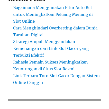
Bagaimana Menggunakan Fitur Auto Bet
untuk Meningkatkan Peluang Menang di
Slot Online
Cara Menghindari Overbetting dalam Dunia
Taruhan Digital
Strategi Ampuh Menggandakan
Kemenangan dari Link Slot Gacor yang
Terbukti Efektif
Rahasia Pemain Sukses Meningkatkan
Keuntungan di Situs Slot Resmi
Link Terbaru Toto Slot Gacor Dengan Sistem
Online Canggih