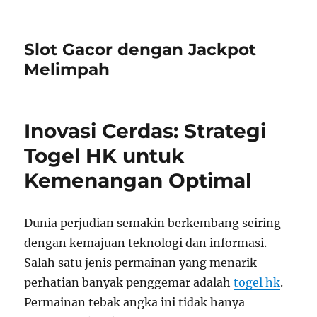
Slot Gacor dengan Jackpot
Melimpah
Inovasi Cerdas: Strategi
Togel HK untuk
Kemenangan Optimal
Dunia perjudian semakin berkembang seiring
dengan kemajuan teknologi dan informasi.
Salah satu jenis permainan yang menarik
perhatian banyak penggemar adalah
togel hk
.
Permainan tebak angka ini tidak hanya