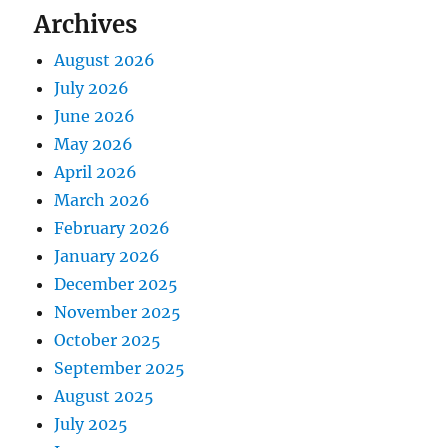
Archives
August 2026
July 2026
June 2026
May 2026
April 2026
March 2026
February 2026
January 2026
December 2025
November 2025
October 2025
September 2025
August 2025
July 2025