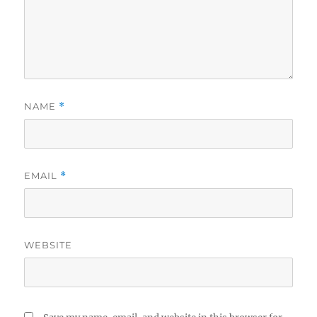
NAME
*
EMAIL
*
WEBSITE