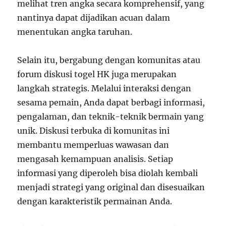
melihat tren angka secara komprehensif, yang
nantinya dapat dijadikan acuan dalam
menentukan angka taruhan.
Selain itu, bergabung dengan komunitas atau
forum diskusi togel HK juga merupakan
langkah strategis. Melalui interaksi dengan
sesama pemain, Anda dapat berbagi informasi,
pengalaman, dan teknik-teknik bermain yang
unik. Diskusi terbuka di komunitas ini
membantu memperluas wawasan dan
mengasah kemampuan analisis. Setiap
informasi yang diperoleh bisa diolah kembali
menjadi strategi yang original dan disesuaikan
dengan karakteristik permainan Anda.