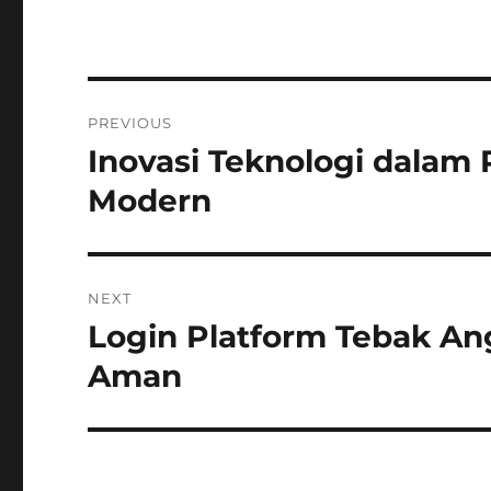
Post
PREVIOUS
navigation
Inovasi Teknologi dala
Previous
post:
Modern
NEXT
Login Platform Tebak An
Next
post:
Aman