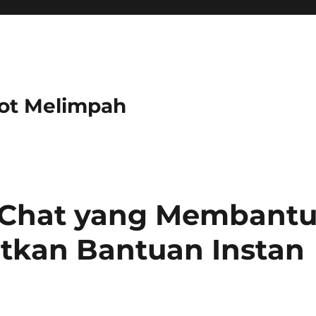
pot Melimpah
ve Chat yang Membant
kan Bantuan Instan