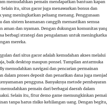
 jam memudahkan pemain mendapatkan bantuan kapan
 Selain itu, situs gacor juga menawarkan bonus dan
k yang meningkatkan peluang menang. Penggunaan
aru dan sistem keamanan canggih memastikan semua
alan aman dan nyaman. Dengan dukungan komunitas yan
isa berbagi strategi dan pengalaman untuk meningkatk
ngan mereka.
ggulan dari situs gacor adalah kemudahan akses melalui
aja, baik desktop maupun ponsel. Tampilan antarmuka
ndly memudahkan navigasi dan pencarian permainan
tan dalam proses deposit dan penarikan dana juga menjad
 kenyamanan pengguna. Banyaknya metode pembayaran
n memudahkan pemain dari berbagai daerah dalam
aksi. Selain itu, fitur demo game memungkinkan pema
an tanpa harus risiko kehilangan uang. Dengan begitu