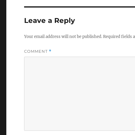
Leave a Reply
Your email address will not be published.
Required fields
COMMENT
*