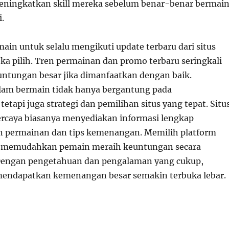
eningkatkan skill mereka sebelum benar-benar bermai
.
ain untuk selalu mengikuti update terbaru dari situs
ka pilih. Tren permainan dan promo terbaru seringkali
tungan besar jika dimanfaatkan dengan baik.
lam bermain tidak hanya bergantung pada
etapi juga strategi dan pemilihan situs yang tepat. Situ
ercaya biasanya menyediakan informasi lengkap
n permainan dan tips kemenangan. Memilih platform
n memudahkan pemain meraih keuntungan secara
 Dengan pengetahuan dan pengalaman yang cukup,
mendapatkan kemenangan besar semakin terbuka lebar.