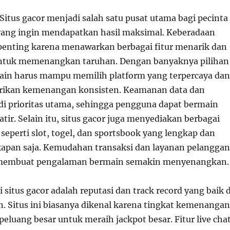
Situs gacor menjadi salah satu pusat utama bagi pecinta
yang ingin mendapatkan hasil maksimal. Keberadaan
t penting karena menawarkan berbagai fitur menarik dan
untuk memenangkan taruhan. Dengan banyaknya pilihan
main harus mampu memilih platform yang terpercaya dan
rikan kemenangan konsisten. Keamanan data dan
di prioritas utama, sehingga pengguna dapat bermain
tir. Selain itu, situs gacor juga menyediakan berbagai
seperti slot, togel, dan sportsbook yang lengkap dan
apan saja. Kemudahan transaksi dan layanan pelanggan
 membuat pengalaman bermain semakin menyenangkan.
 situs gacor adalah reputasi dan track record yang baik d
. Situs ini biasanya dikenal karena tingkat kemenangan
peluang besar untuk meraih jackpot besar. Fitur live cha