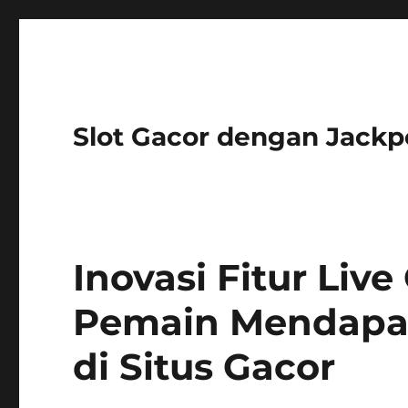
Slot Gacor dengan Jack
Inovasi Fitur Li
Pemain Mendapat
di Situs Gacor