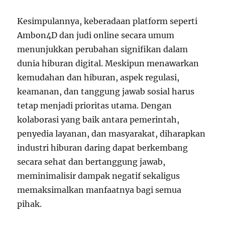
Kesimpulannya, keberadaan platform seperti
Ambon4D dan judi online secara umum
menunjukkan perubahan signifikan dalam
dunia hiburan digital. Meskipun menawarkan
kemudahan dan hiburan, aspek regulasi,
keamanan, dan tanggung jawab sosial harus
tetap menjadi prioritas utama. Dengan
kolaborasi yang baik antara pemerintah,
penyedia layanan, dan masyarakat, diharapkan
industri hiburan daring dapat berkembang
secara sehat dan bertanggung jawab,
meminimalisir dampak negatif sekaligus
memaksimalkan manfaatnya bagi semua
pihak.