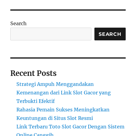
Search
SEARCH
Recent Posts
Strategi Ampuh Menggandakan
Kemenangan dari Link Slot Gacor yang
Terbukti Efektif
Rahasia Pemain Sukses Meningkatkan
Keuntungan di Situs Slot Resmi
Link Terbaru Toto Slot Gacor Dengan Sistem
Online Canggih