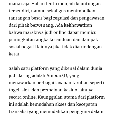
mana saja. Hal ini tentu menjadi keuntungan
tersendiri, namun sekaligus menimbulkan
tantangan besar bagi regulasi dan pengawasan
dari pihak berwenang. Ada kekhawatiran
bahwa maraknya judi online dapat memicu
peningkatan angka kecanduan dan dampak
sosial negatif lainnya jika tidak diatur dengan
ketat.
Salah satu platform yang dikenal dalam dunia
judi daring adalah Ambon4D, yang
menawarkan berbagai layanan taruhan seperti
togel, slot, dan permainan kasino lainnya
secara online. Keunggulan utama dari platform
ini adalah kemudahan akses dan kecepatan
transaksi yang memudahkan pengguna dalam