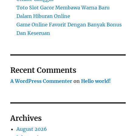
Toto Slot Gacor Membawa Warna Baru
Dalam Hiburan Online
Game Online Favorit Dengan Banyak Bonus
Dan Keseruan
Recent Comments
A WordPress Commenter
on
Hello world!
Archives
August 2026