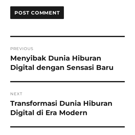
Post
PREVIOUS
navigation
Menyibak Dunia Hiburan
Previous
post:
Digital dengan Sensasi Baru
NEXT
Transformasi Dunia Hiburan
Next
post:
Digital di Era Modern