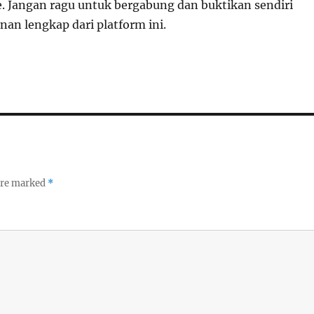
ne. Jangan ragu untuk bergabung dan buktikan sendiri
an lengkap dari platform ini.
 are marked
*