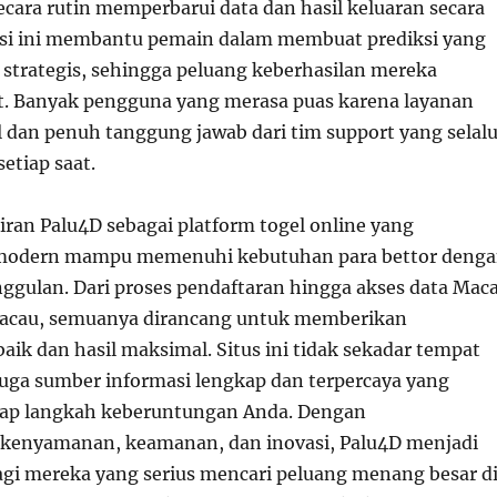
ecara rutin memperbarui data dan hasil keluaran secara
asi ini membantu pemain dalam membuat prediksi yang
n strategis, sehingga peluang keberhasilan mereka
. Banyak pengguna yang merasa puas karena layanan
l dan penuh tanggung jawab dari tim support yang selal
etiap saat.
iran Palu4D sebagai platform togel online yang
 modern mampu memenuhi kebutuhan para bettor deng
unggulan. Dari proses pendaftaran hingga akses data Mac
Macau, semuanya dirancang untuk memberikan
ik dan hasil maksimal. Situs ini tidak sekadar tempat
 juga sumber informasi lengkap dan terpercaya yang
ap langkah keberuntungan Anda. Dengan
enyamanan, keamanan, dan inovasi, Palu4D menjadi
agi mereka yang serius mencari peluang menang besar d