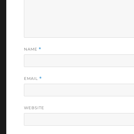
NAME
*
EMAIL
*
WEBSITE