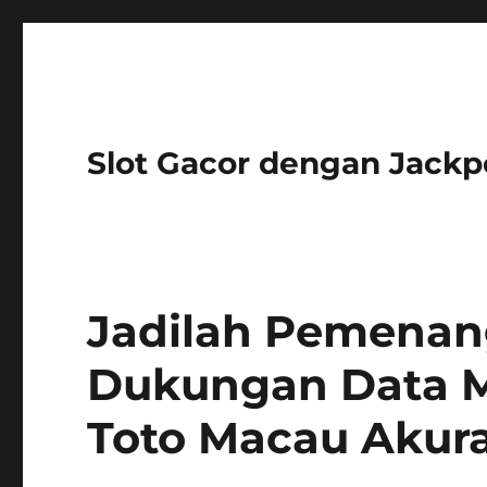
Slot Gacor dengan Jack
Jadilah Pemenan
Dukungan Data M
Toto Macau Akur