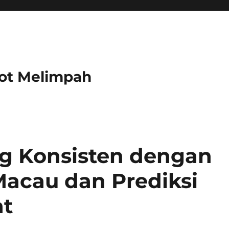
pot Melimpah
g Konsisten dengan
acau dan Prediksi
at