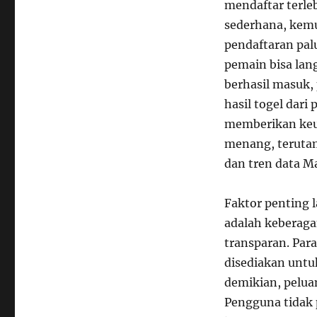
mendaftar terle
sederhana, kemu
pendaftaran pal
pemain bisa lan
berhasil masuk,
hasil togel dari
memberikan keu
menang, terutam
dan tren data M
Faktor penting 
adalah keberaga
transparan. Par
disediakan unt
demikian, pelua
Pengguna tidak 