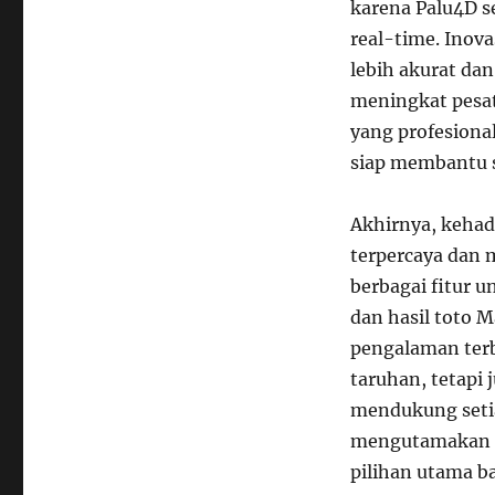
karena Palu4D s
real-time. Inov
lebih akurat da
meningkat pesat
yang profesiona
siap membantu s
Akhirnya, kehad
terpercaya dan
berbagai fitur 
dan hasil toto 
pengalaman terba
taruhan, tetapi
mendukung seti
mengutamakan k
pilihan utama b