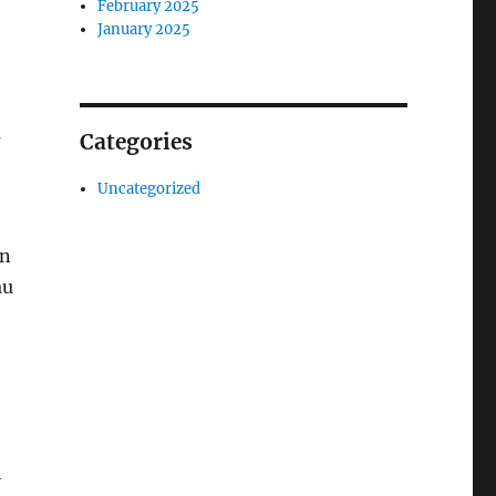
February 2025
January 2025
u
Categories
Uncategorized
an
au
i