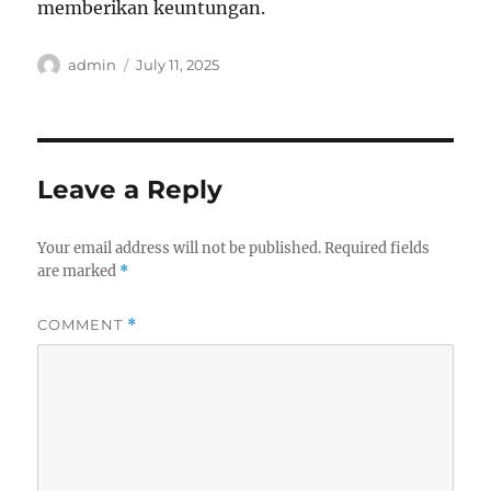
memberikan keuntungan.
Author
Posted
admin
July 11, 2025
on
Leave a Reply
Your email address will not be published.
Required fields
are marked
*
COMMENT
*