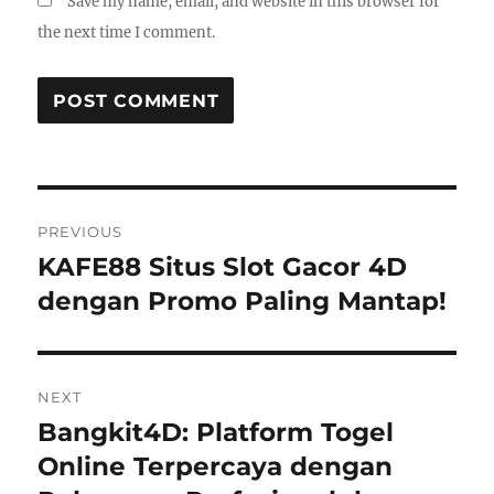
Save my name, email, and website in this browser for
the next time I comment.
Post
PREVIOUS
navigation
KAFE88 Situs Slot Gacor 4D
Previous
post:
dengan Promo Paling Mantap!
NEXT
Bangkit4D: Platform Togel
Next
post:
Online Terpercaya dengan