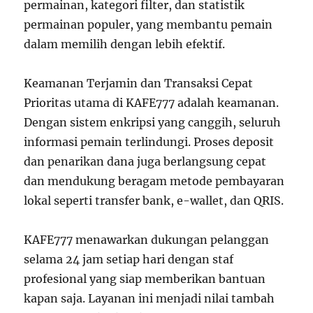
permainan, kategori filter, dan statistik
permainan populer, yang membantu pemain
dalam memilih dengan lebih efektif.
Keamanan Terjamin dan Transaksi Cepat
Prioritas utama di KAFE777 adalah keamanan.
Dengan sistem enkripsi yang canggih, seluruh
informasi pemain terlindungi. Proses deposit
dan penarikan dana juga berlangsung cepat
dan mendukung beragam metode pembayaran
lokal seperti transfer bank, e-wallet, dan QRIS.
KAFE777 menawarkan dukungan pelanggan
selama 24 jam setiap hari dengan staf
profesional yang siap memberikan bantuan
kapan saja. Layanan ini menjadi nilai tambah