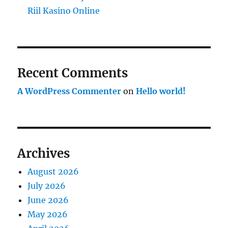
Riil Kasino Online
Recent Comments
A WordPress Commenter
on
Hello world!
Archives
August 2026
July 2026
June 2026
May 2026