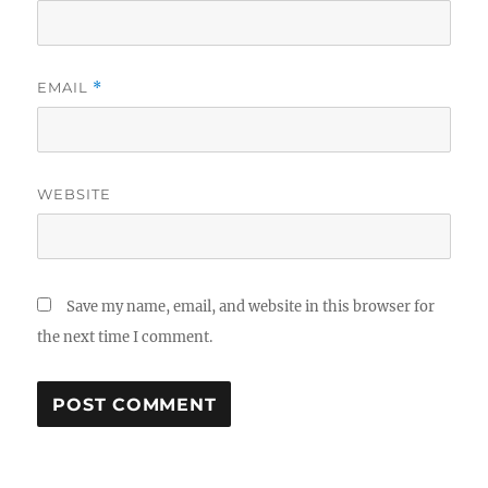
EMAIL
*
WEBSITE
Save my name, email, and website in this browser for
the next time I comment.