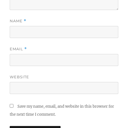
NAME
*
EMAIL
*
WEBSITE
Save my name, email, and website in this browser for
the next time I comment.