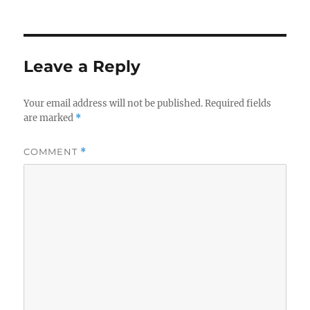
on
Leave a Reply
Your email address will not be published.
Required fields
are marked
*
COMMENT
*