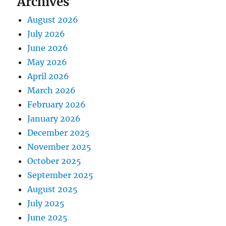
Archives
August 2026
July 2026
June 2026
May 2026
April 2026
March 2026
February 2026
January 2026
December 2025
November 2025
October 2025
September 2025
August 2025
July 2025
June 2025