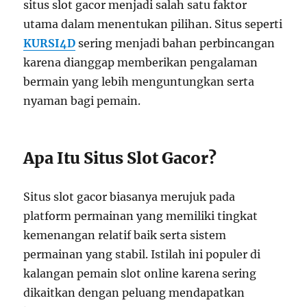
situs slot gacor menjadi salah satu faktor
utama dalam menentukan pilihan. Situs seperti
KURSI4D
sering menjadi bahan perbincangan
karena dianggap memberikan pengalaman
bermain yang lebih menguntungkan serta
nyaman bagi pemain.
Apa Itu Situs Slot Gacor?
Situs slot gacor biasanya merujuk pada
platform permainan yang memiliki tingkat
kemenangan relatif baik serta sistem
permainan yang stabil. Istilah ini populer di
kalangan pemain slot online karena sering
dikaitkan dengan peluang mendapatkan