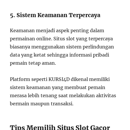
5. Sistem Keamanan Terpercaya
Keamanan menjadi aspek penting dalam
permainan online. Situs slot yang terpercaya
biasanya menggunakan sistem perlindungan
data yang ketat sehingga informasi pribadi
pemain tetap aman.
Platform seperti KURSI4D dikenal memiliki
sistem keamanan yang membuat pemain
merasa lebih tenang saat melakukan aktivitas
bermain maupun transaksi.
Tips Memilih Situs Slot Gacor