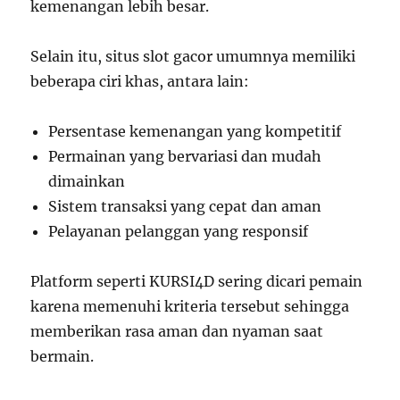
kemenangan lebih besar.
Selain itu, situs slot gacor umumnya memiliki
beberapa ciri khas, antara lain:
Persentase kemenangan yang kompetitif
Permainan yang bervariasi dan mudah
dimainkan
Sistem transaksi yang cepat dan aman
Pelayanan pelanggan yang responsif
Platform seperti KURSI4D sering dicari pemain
karena memenuhi kriteria tersebut sehingga
memberikan rasa aman dan nyaman saat
bermain.