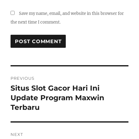
Save my name, email, and website in this browser for
the next time I comment.
Post
PREVIOUS
navigation
Situs Slot Gacor Hari Ini
Previous
post:
Update Program Maxwin
Terbaru
NEXT