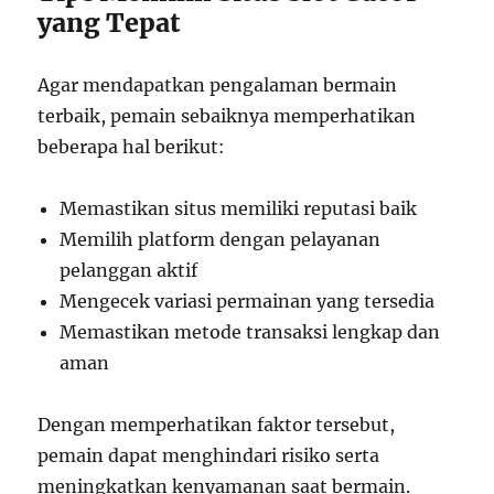
yang Tepat
Agar mendapatkan pengalaman bermain
terbaik, pemain sebaiknya memperhatikan
beberapa hal berikut:
Memastikan situs memiliki reputasi baik
Memilih platform dengan pelayanan
pelanggan aktif
Mengecek variasi permainan yang tersedia
Memastikan metode transaksi lengkap dan
aman
Dengan memperhatikan faktor tersebut,
pemain dapat menghindari risiko serta
meningkatkan kenyamanan saat bermain.