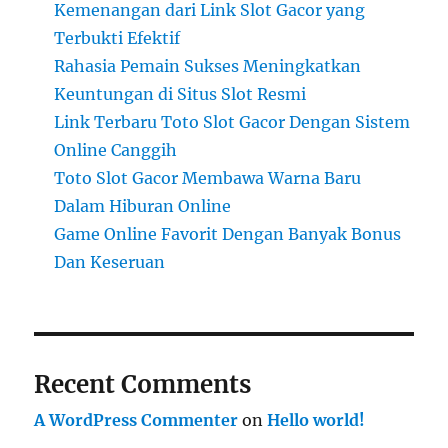
Kemenangan dari Link Slot Gacor yang
Terbukti Efektif
Rahasia Pemain Sukses Meningkatkan
Keuntungan di Situs Slot Resmi
Link Terbaru Toto Slot Gacor Dengan Sistem
Online Canggih
Toto Slot Gacor Membawa Warna Baru
Dalam Hiburan Online
Game Online Favorit Dengan Banyak Bonus
Dan Keseruan
Recent Comments
A WordPress Commenter
on
Hello world!