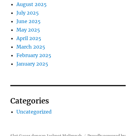
August 2025
July 2025
June 2025
May 2025
April 2025
March 2025
February 2025
January 2025
Categories
Uncategorized