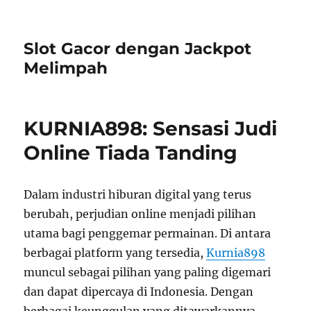
Slot Gacor dengan Jackpot
Melimpah
KURNIA898: Sensasi Judi
Online Tiada Tanding
Dalam industri hiburan digital yang terus
berubah, perjudian online menjadi pilihan
utama bagi penggemar permainan. Di antara
berbagai platform yang tersedia,
Kurnia898
muncul sebagai pilihan yang paling digemari
dan dapat dipercaya di Indonesia. Dengan