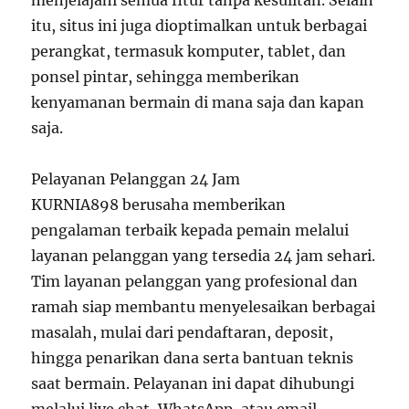
menjelajahi semua fitur tanpa kesulitan. Selain
itu, situs ini juga dioptimalkan untuk berbagai
perangkat, termasuk komputer, tablet, dan
ponsel pintar, sehingga memberikan
kenyamanan bermain di mana saja dan kapan
saja.
Pelayanan Pelanggan 24 Jam
KURNIA898 berusaha memberikan
pengalaman terbaik kepada pemain melalui
layanan pelanggan yang tersedia 24 jam sehari.
Tim layanan pelanggan yang profesional dan
ramah siap membantu menyelesaikan berbagai
masalah, mulai dari pendaftaran, deposit,
hingga penarikan dana serta bantuan teknis
saat bermain. Pelayanan ini dapat dihubungi