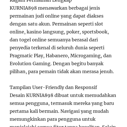
Ragam Permainan Lengkap
KURNIA898 menawarkan berbagai jenis
permainan judi online yang dapat diakses
dengan satu akun. Permainan seperti slot
online, kasino langsung, poker, sportsbook,
dan togel online semuanya berasal dari
penyedia terkenal di seluruh dunia seperti
Pragmatic Play, Habanero, Microgaming, dan
Evolution Gaming. Dengan begitu banyak
pilihan, para pemain tidak akan merasa jenuh.
Tampilan User-Friendly dan Responsif
Desain KURNIA898 dibuat untuk memudahkan
semua pengguna, termasuk mereka yang baru
pertama kali bermain. Navigasi yang mudah
memungkinkan para pengguna untuk