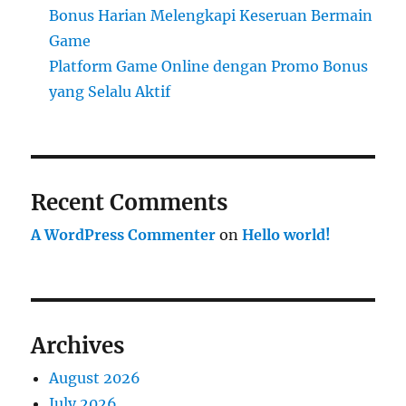
Bonus Harian Melengkapi Keseruan Bermain
Game
Platform Game Online dengan Promo Bonus
yang Selalu Aktif
Recent Comments
A WordPress Commenter
on
Hello world!
Archives
August 2026
July 2026