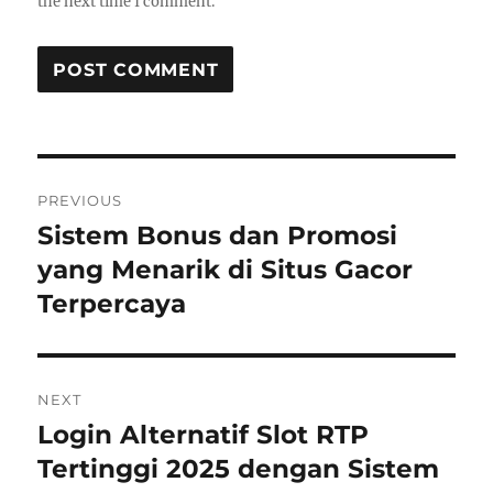
the next time I comment.
Post
PREVIOUS
navigation
Sistem Bonus dan Promosi
Previous
post:
yang Menarik di Situs Gacor
Terpercaya
NEXT
Login Alternatif Slot RTP
Next
post:
Tertinggi 2025 dengan Sistem