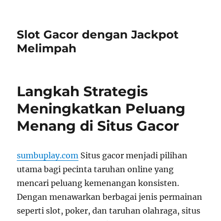
Slot Gacor dengan Jackpot
Melimpah
Langkah Strategis
Meningkatkan Peluang
Menang di Situs Gacor
sumbuplay.com
Situs gacor menjadi pilihan
utama bagi pecinta taruhan online yang
mencari peluang kemenangan konsisten.
Dengan menawarkan berbagai jenis permainan
seperti slot, poker, dan taruhan olahraga, situs