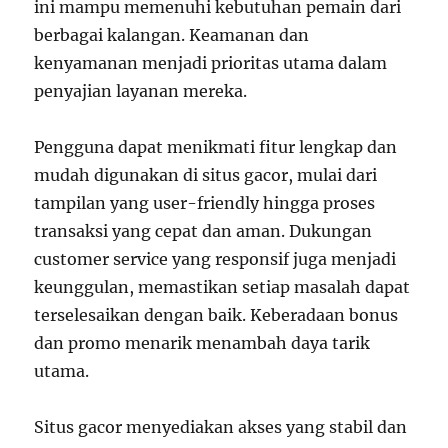
ini mampu memenuhi kebutuhan pemain dari
berbagai kalangan. Keamanan dan
kenyamanan menjadi prioritas utama dalam
penyajian layanan mereka.
Pengguna dapat menikmati fitur lengkap dan
mudah digunakan di situs gacor, mulai dari
tampilan yang user-friendly hingga proses
transaksi yang cepat dan aman. Dukungan
customer service yang responsif juga menjadi
keunggulan, memastikan setiap masalah dapat
terselesaikan dengan baik. Keberadaan bonus
dan promo menarik menambah daya tarik
utama.
Situs gacor menyediakan akses yang stabil dan