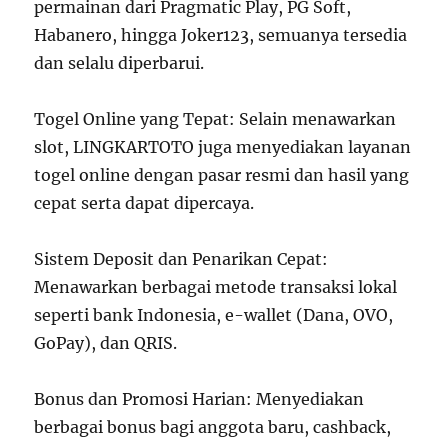
permainan dari Pragmatic Play, PG Soft,
Habanero, hingga Joker123, semuanya tersedia
dan selalu diperbarui.
Togel Online yang Tepat: Selain menawarkan
slot, LINGKARTOTO juga menyediakan layanan
togel online dengan pasar resmi dan hasil yang
cepat serta dapat dipercaya.
Sistem Deposit dan Penarikan Cepat:
Menawarkan berbagai metode transaksi lokal
seperti bank Indonesia, e-wallet (Dana, OVO,
GoPay), dan QRIS.
Bonus dan Promosi Harian: Menyediakan
berbagai bonus bagi anggota baru, cashback,