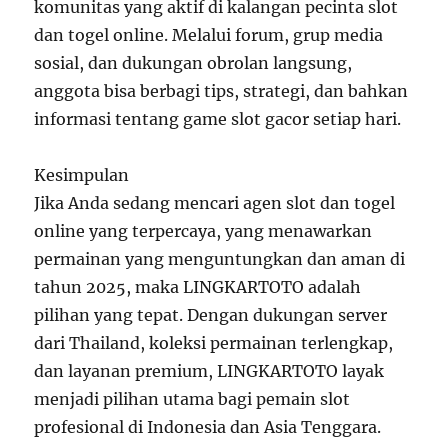
komunitas yang aktif di kalangan pecinta slot
dan togel online. Melalui forum, grup media
sosial, dan dukungan obrolan langsung,
anggota bisa berbagi tips, strategi, dan bahkan
informasi tentang game slot gacor setiap hari.
Kesimpulan
Jika Anda sedang mencari agen slot dan togel
online yang terpercaya, yang menawarkan
permainan yang menguntungkan dan aman di
tahun 2025, maka LINGKARTOTO adalah
pilihan yang tepat. Dengan dukungan server
dari Thailand, koleksi permainan terlengkap,
dan layanan premium, LINGKARTOTO layak
menjadi pilihan utama bagi pemain slot
profesional di Indonesia dan Asia Tenggara.