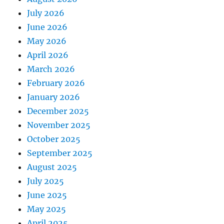
July 2026
June 2026
May 2026
April 2026
March 2026
February 2026
January 2026
December 2025
November 2025
October 2025
September 2025
August 2025
July 2025
June 2025
May 2025
April 2025