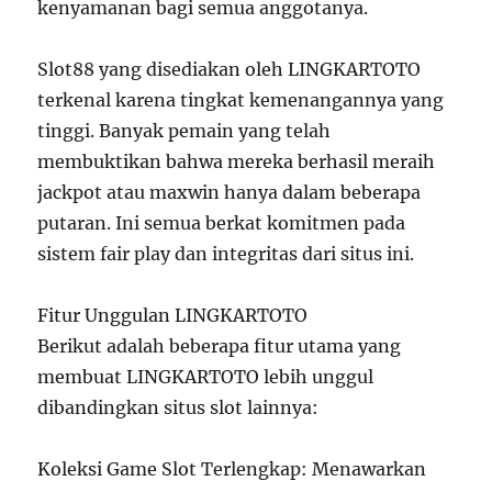
kenyamanan bagi semua anggotanya.
Slot88 yang disediakan oleh LINGKARTOTO
terkenal karena tingkat kemenangannya yang
tinggi. Banyak pemain yang telah
membuktikan bahwa mereka berhasil meraih
jackpot atau maxwin hanya dalam beberapa
putaran. Ini semua berkat komitmen pada
sistem fair play dan integritas dari situs ini.
Fitur Unggulan LINGKARTOTO
Berikut adalah beberapa fitur utama yang
membuat LINGKARTOTO lebih unggul
dibandingkan situs slot lainnya:
Koleksi Game Slot Terlengkap: Menawarkan