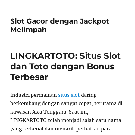
Slot Gacor dengan Jackpot
Melimpah
LINGKARTOTO: Situs Slot
dan Toto dengan Bonus
Terbesar
Industri permainan
situs slot
daring
berkembang dengan sangat cepat, terutama di
kawasan Asia Tenggara. Saat ini,
LINGKARTOTO telah menjadi salah satu nama
yang terkenal dan menarik perhatian para