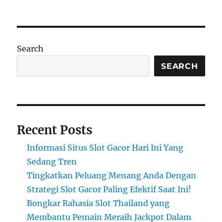
Search
SEARCH
Recent Posts
Informasi Situs Slot Gacor Hari Ini Yang
Sedang Tren
Tingkatkan Peluang Menang Anda Dengan
Strategi Slot Gacor Paling Efektif Saat Ini!
Bongkar Rahasia Slot Thailand yang
Membantu Pemain Meraih Jackpot Dalam