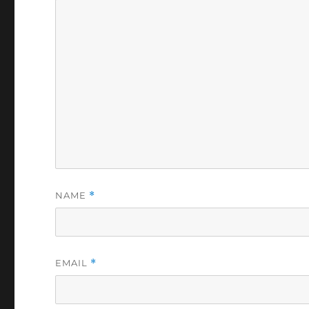
NAME
*
EMAIL
*