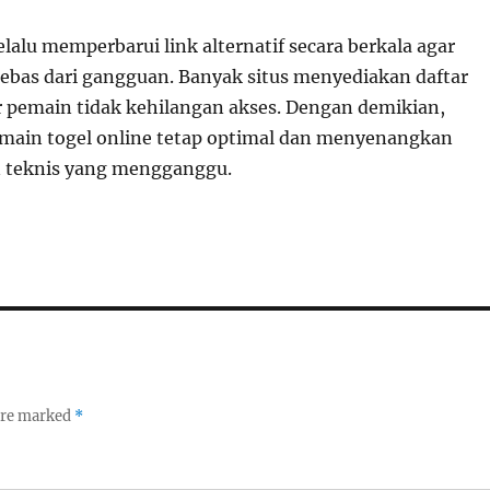
lalu memperbarui link alternatif secara berkala agar
 bebas dari gangguan. Banyak situs menyediakan daftar
ar pemain tidak kehilangan akses. Dengan demikian,
main togel online tetap optimal dan menyenangkan
 teknis yang mengganggu.
 are marked
*