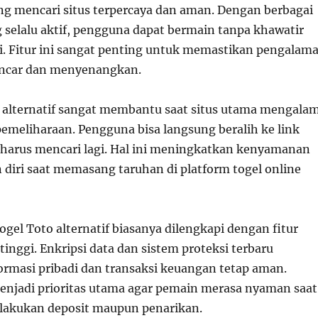
ang mencari situs terpercaya dan aman. Dengan berbagai
g selalu aktif, pengguna dapat bermain tanpa khawatir
i. Fitur ini sangat penting untuk memastikan pengalam
ancar dan menyenangkan.
 alternatif sangat membantu saat situs utama mengalam
emeliharaan. Pengguna bisa langsung beralih ke link
harus mencari lagi. Hal ini meningkatkan kenyamanan
 diri saat memasang taruhan di platform togel online
 Togel Toto alternatif biasanya dilengkapi dengan fitur
nggi. Enkripsi data dan sistem proteksi terbaru
rmasi pribadi dan transaksi keuangan tetap aman.
njadi prioritas utama agar pemain merasa nyaman saat
lakukan deposit maupun penarikan.