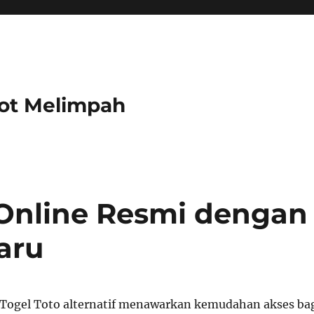
pot Melimpah
 Online Resmi dengan
aru
Togel Toto alternatif menawarkan kemudahan akses ba