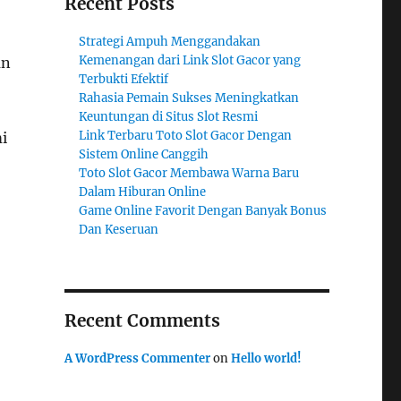
Recent Posts
Strategi Ampuh Menggandakan
Kemenangan dari Link Slot Gacor yang
an
Terbukti Efektif
Rahasia Pemain Sukses Meningkatkan
Keuntungan di Situs Slot Resmi
Link Terbaru Toto Slot Gacor Dengan
i
Sistem Online Canggih
Toto Slot Gacor Membawa Warna Baru
Dalam Hiburan Online
Game Online Favorit Dengan Banyak Bonus
Dan Keseruan
Recent Comments
A WordPress Commenter
on
Hello world!