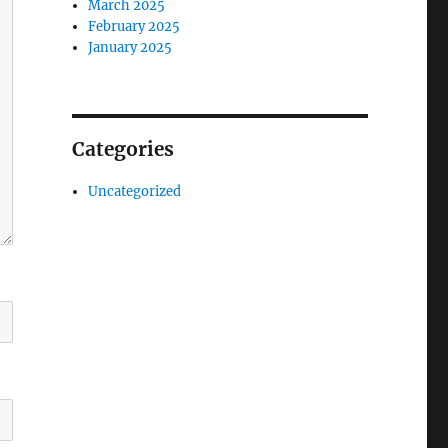
March 2025
February 2025
January 2025
Categories
Uncategorized