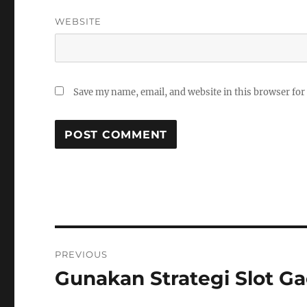
WEBSITE
Save my name, email, and website in this browser for
Post
PREVIOUS
navigation
Gunakan Strategi Slot Ga
Previous
post: