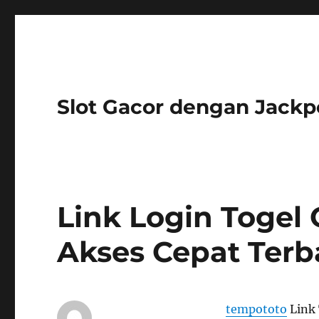
Slot Gacor dengan Jack
Link Login Togel
Akses Cepat Terb
tempototo
Link 