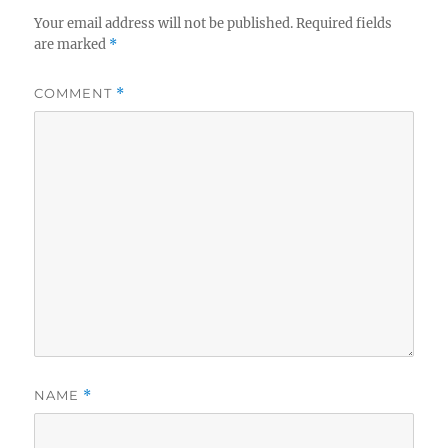
Your email address will not be published.
Required fields
are marked
*
COMMENT
*
NAME
*