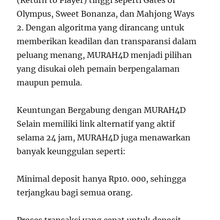
(Return to Player) tinggi seperti Gates of
Olympus, Sweet Bonanza, dan Mahjong Ways
2. Dengan algoritma yang dirancang untuk
memberikan keadilan dan transparansi dalam
peluang menang, MURAH4D menjadi pilihan
yang disukai oleh pemain berpengalaman
maupun pemula.
Keuntungan Bergabung dengan MURAH4D
Selain memiliki link alternatif yang aktif
selama 24 jam, MURAH4D juga menawarkan
banyak keunggulan seperti:
Minimal deposit hanya Rp10. 000, sehingga
terjangkau bagi semua orang.