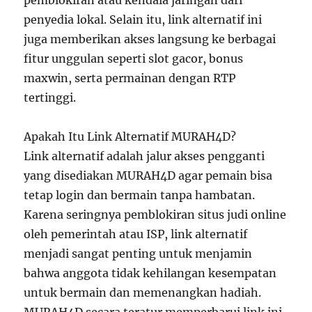
pemblokiran atau kendala jaringan dari
penyedia lokal. Selain itu, link alternatif ini
juga memberikan akses langsung ke berbagai
fitur unggulan seperti slot gacor, bonus
maxwin, serta permainan dengan RTP
tertinggi.
Apakah Itu Link Alternatif MURAH4D?
Link alternatif adalah jalur akses pengganti
yang disediakan MURAH4D agar pemain bisa
tetap login dan bermain tanpa hambatan.
Karena seringnya pemblokiran situs judi online
oleh pemerintah atau ISP, link alternatif
menjadi sangat penting untuk menjamin
bahwa anggota tidak kehilangan kesempatan
untuk bermain dan memenangkan hadiah.