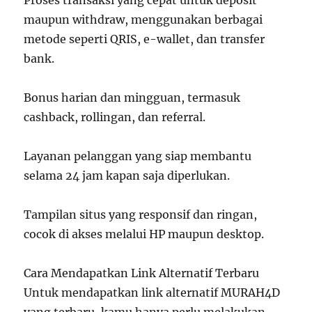
Proses transaksi yang cepat untuk deposit
maupun withdraw, menggunakan berbagai
metode seperti QRIS, e-wallet, dan transfer
bank.
Bonus harian dan mingguan, termasuk
cashback, rollingan, dan referral.
Layanan pelanggan yang siap membantu
selama 24 jam kapan saja diperlukan.
Tampilan situs yang responsif dan ringan,
cocok di akses melalui HP maupun desktop.
Cara Mendapatkan Link Alternatif Terbaru
Untuk mendapatkan link alternatif MURAH4D