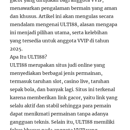
gacor yang ditujukan bagi anggota VVIP,
menawarkan pengalaman bermain yang aman
dan khusus. Artikel ini akan mengulas secara
mendalam mengenai ULTI88, alasan mengapa
ini menjadi pilihan utama, serta kelebihan
yang tersedia untuk anggota VVIP di tahun
2025.
Apa Itu ULTI88?
ULTI88 merupakan situs judi online yang
menyediakan berbagai jenis permainan,
termasuk taruhan slot, casino live, taruhan
sepak bola, dan banyak lagi. Situs ini terkenal
karena memberikan link gacor, yaitu link yang
selalu aktif dan stabil sehingga para pemain
dapat menikmati permainan tanpa adanya
gangguan teknis. Selain itu, ULTI88 memiliki