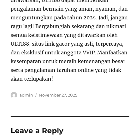
ditawarkan, ULTI88 dapat memberikan
pengalaman bermain yang aman, nyaman, dan
menguntungkan pada tahun 2025. Jadi, jangan
ragu lagi! Bergabunglah sekarang dan nikmati
semua keistimewaan yang ditawarkan oleh
ULTI88, situs link gacor yang asli, terpercaya,
dan eksklusif untuk anggota VVIP. Manfaatkan
kesempatan untuk meraih kemenangan besar
serta pengalaman taruhan online yang tidak
akan terlupakan!
Author
Posted
admin
November 27, 2025
on
Leave a Reply