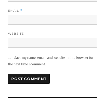
EMAIL
*
WEBSITE
Save my name, email, and website in this browser for
the next time I comment.
Post