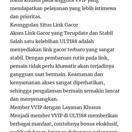
fokus khusus pada anggota VVIP yang
mendapatkan pelayanan yang lebih istimewa
dan prioritas.
Keunggulan Situs Link Gacor
Akses Link Gacor yang Terupdate dan Stabil
Salah satu kelebihan ULTI88 adalah
menyediakan link gacor terbaru yang sangat
stabil. Dengan pembaruan rutin pada link,
pemain tidak perlu khawatir akan terjadinya
gangguan saat bermain. Keamanan dan
kenyamanan akses sangat diperhatikan,
sehingga pengalaman bermain semakin lancar
dan menyenangkan.
Member VVIP dengan Layanan Khusus
Menjadi member VVIP di ULTI88 memberikan
berbagai manfaat, contohnya bonus eksklusif,