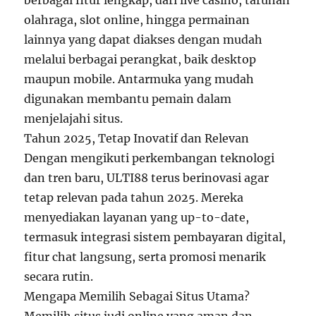
berbagai fitur lengkap, dari live casino, taruhan
olahraga, slot online, hingga permainan
lainnya yang dapat diakses dengan mudah
melalui berbagai perangkat, baik desktop
maupun mobile. Antarmuka yang mudah
digunakan membantu pemain dalam
menjelajahi situs.
Tahun 2025, Tetap Inovatif dan Relevan
Dengan mengikuti perkembangan teknologi
dan tren baru, ULTI88 terus berinovasi agar
tetap relevan pada tahun 2025. Mereka
menyediakan layanan yang up-to-date,
termasuk integrasi sistem pembayaran digital,
fitur chat langsung, serta promosi menarik
secara rutin.
Mengapa Memilih Sebagai Situs Utama?