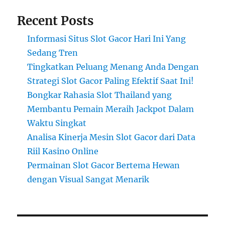
Recent Posts
Informasi Situs Slot Gacor Hari Ini Yang
Sedang Tren
Tingkatkan Peluang Menang Anda Dengan
Strategi Slot Gacor Paling Efektif Saat Ini!
Bongkar Rahasia Slot Thailand yang
Membantu Pemain Meraih Jackpot Dalam
Waktu Singkat
Analisa Kinerja Mesin Slot Gacor dari Data
Riil Kasino Online
Permainan Slot Gacor Bertema Hewan
dengan Visual Sangat Menarik