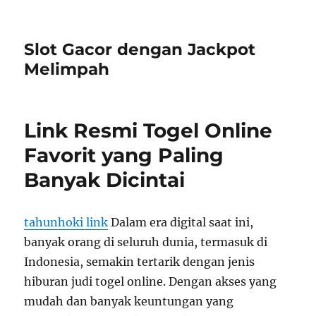
Slot Gacor dengan Jackpot
Melimpah
Link Resmi Togel Online
Favorit yang Paling
Banyak Dicintai
tahunhoki link
Dalam era digital saat ini,
banyak orang di seluruh dunia, termasuk di
Indonesia, semakin tertarik dengan jenis
hiburan judi togel online. Dengan akses yang
mudah dan banyak keuntungan yang