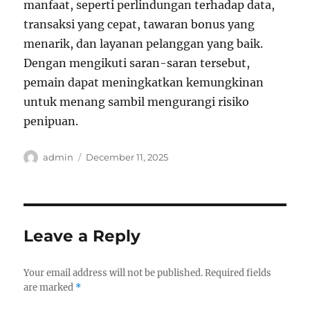
manfaat, seperti perlindungan terhadap data,
transaksi yang cepat, tawaran bonus yang
menarik, dan layanan pelanggan yang baik.
Dengan mengikuti saran-saran tersebut,
pemain dapat meningkatkan kemungkinan
untuk menang sambil mengurangi risiko
penipuan.
Author
Posted
admin
December 11, 2025
on
Leave a Reply
Your email address will not be published.
Required fields
are marked
*