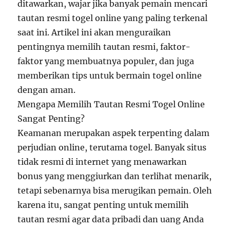
ditawarkan, wajar jika banyak pemain mencari
tautan resmi togel online yang paling terkenal
saat ini. Artikel ini akan menguraikan
pentingnya memilih tautan resmi, faktor-
faktor yang membuatnya populer, dan juga
memberikan tips untuk bermain togel online
dengan aman.
Mengapa Memilih Tautan Resmi Togel Online
Sangat Penting?
Keamanan merupakan aspek terpenting dalam
perjudian online, terutama togel. Banyak situs
tidak resmi di internet yang menawarkan
bonus yang menggiurkan dan terlihat menarik,
tetapi sebenarnya bisa merugikan pemain. Oleh
karena itu, sangat penting untuk memilih
tautan resmi agar data pribadi dan uang Anda