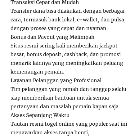
Transaksi Cepat dan Mudah
Transfer dana bisa dilakukan dengan berbagai
cara, termasuk bank lokal, e-wallet, dan pulsa,
dengan proses yang cepat dan nyaman.
Bonus dan Payout yang Melimpah
Situs resmi sering kali memberikan jackpot
besar, bonus deposit, cashback, dan promosi
menarik lainnya yang meningkatkan peluang
kemenangan pemain.
Layanan Pelanggan yang Profesional
Tim pelanggan yang ramah dan tanggap selalu
siap memberikan bantuan untuk semua
pertanyaan dan masalah pemain kapan saja.
Akses Sepanjang Waktu
Tautan resmi togel online yang populer saat ini
menawarkan akses tanpa henti,