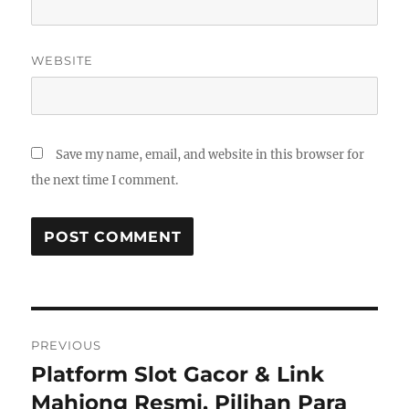
WEBSITE
Save my name, email, and website in this browser for
the next time I comment.
Post
PREVIOUS
navigation
Platform Slot Gacor & Link
Previous
post:
Mahjong Resmi, Pilihan Para