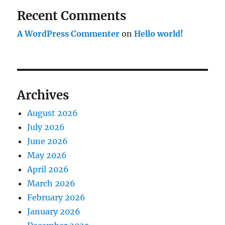
Recent Comments
A WordPress Commenter
on
Hello world!
Archives
August 2026
July 2026
June 2026
May 2026
April 2026
March 2026
February 2026
January 2026