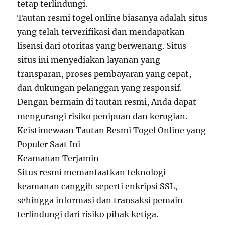
tetap terlindungi.
Tautan resmi togel online biasanya adalah situs
yang telah terverifikasi dan mendapatkan
lisensi dari otoritas yang berwenang. Situs-
situs ini menyediakan layanan yang
transparan, proses pembayaran yang cepat,
dan dukungan pelanggan yang responsif.
Dengan bermain di tautan resmi, Anda dapat
mengurangi risiko penipuan dan kerugian.
Keistimewaan Tautan Resmi Togel Online yang
Populer Saat Ini
Keamanan Terjamin
Situs resmi memanfaatkan teknologi
keamanan canggih seperti enkripsi SSL,
sehingga informasi dan transaksi pemain
terlindungi dari risiko pihak ketiga.