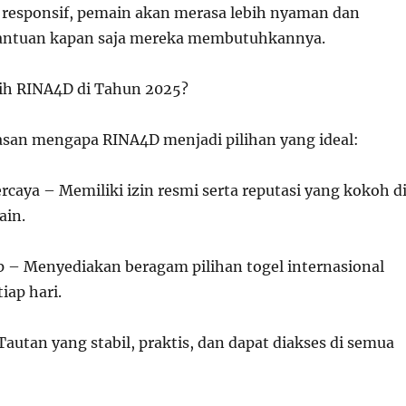
responsif, pemain akan merasa lebih nyaman dan
ntuan kapan saja mereka membutuhkannya.
h RINA4D di Tahun 2025?
asan mengapa RINA4D menjadi pilihan yang ideal:
caya – Memiliki izin resmi serta reputasi yang kokoh d
ain.
 – Menyediakan beragam pilihan togel internasional
iap hari.
autan yang stabil, praktis, dan dapat diakses di semua