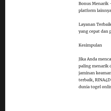
Bonus Menarik 
platform lainnya
Layanan Terbaik
yang cepat dan 
Kesimpulan
Jika Anda mencar
paling menarik 
jaminan keamana
terbaik, RINA4
dunia togel onli