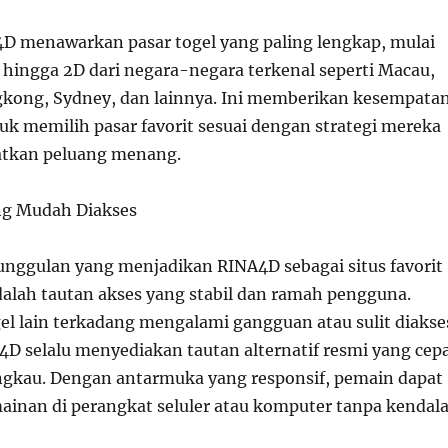
A4D menawarkan pasar togel yang paling lengkap, mulai
, hingga 2D dari negara-negara terkenal seperti Macau,
kong, Sydney, dan lainnya. Ini memberikan kesempata
uk memilih pasar favorit sesuai dengan strategi mereka
tkan peluang menang.
ng Mudah Diakses
r unggulan yang menjadikan RINA4D sebagai situs favorit
dalah tautan akses yang stabil dan ramah pengguna.
gel lain terkadang mengalami gangguan atau sulit diakse
D selalu menyediakan tautan alternatif resmi yang cep
gkau. Dengan antarmuka yang responsif, pemain dapat
inan di perangkat seluler atau komputer tanpa kendala