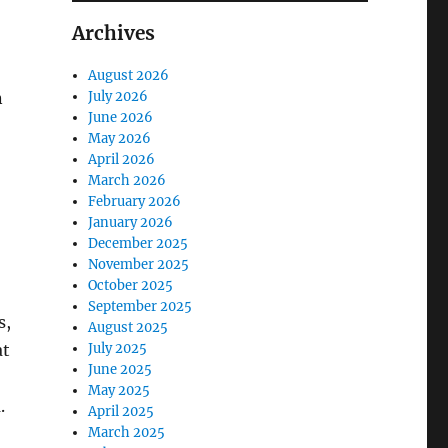
Archives
August 2026
n
July 2026
June 2026
May 2026
April 2026
March 2026
February 2026
January 2026
December 2025
November 2025
October 2025
September 2025
s,
August 2025
at
July 2025
June 2025
May 2025
.
April 2025
March 2025