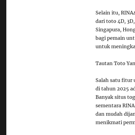
Selain itu, RIN
dari toto 4D, 3D
Singapura, Hong
bagi pemain unt
untuk meningka
Tautan Toto Ya
Salah satu fitu
di tahun 2025 a
Banyak situs to
sementara RINA4
dan mudah dijan
menikmati perma