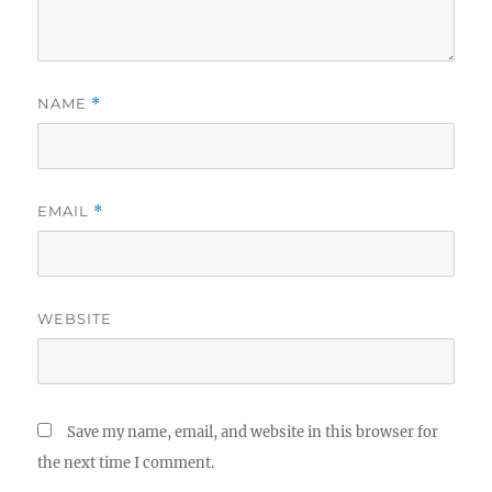
NAME
*
EMAIL
*
WEBSITE
Save my name, email, and website in this browser for
the next time I comment.