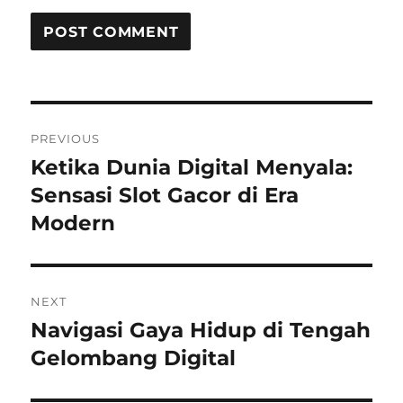
Post
PREVIOUS
navigation
Ketika Dunia Digital Menyala:
Previous
post:
Sensasi Slot Gacor di Era
Modern
NEXT
Navigasi Gaya Hidup di Tengah
Next
post:
Gelombang Digital