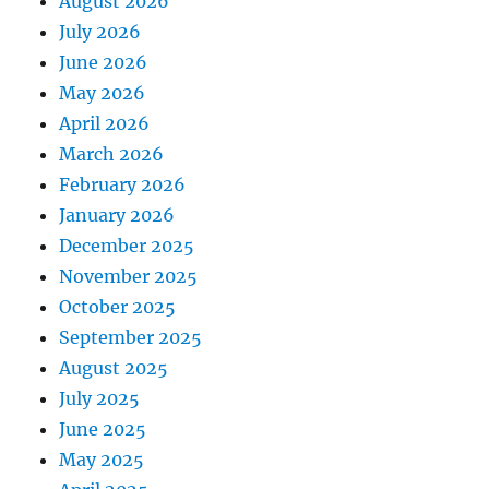
August 2026
July 2026
June 2026
May 2026
April 2026
March 2026
February 2026
January 2026
December 2025
November 2025
October 2025
September 2025
August 2025
July 2025
June 2025
May 2025