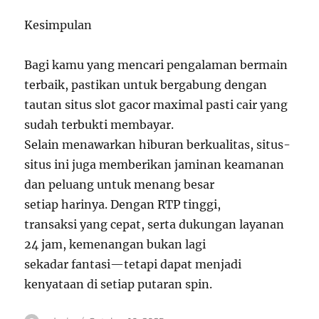
Kesimpulan
Bagi kamu yang mencari pengalaman bermain
terbaik, pastikan untuk bergabung dengan
tautan situs slot gacor maximal pasti cair yang
sudah terbukti membayar.
Selain menawarkan hiburan berkualitas, situs-
situs ini juga memberikan jaminan keamanan
dan peluang untuk menang besar
setiap harinya. Dengan RTP tinggi,
transaksi yang cepat, serta dukungan layanan
24 jam, kemenangan bukan lagi
sekadar fantasi—tetapi dapat menjadi
kenyataan di setiap putaran spin.