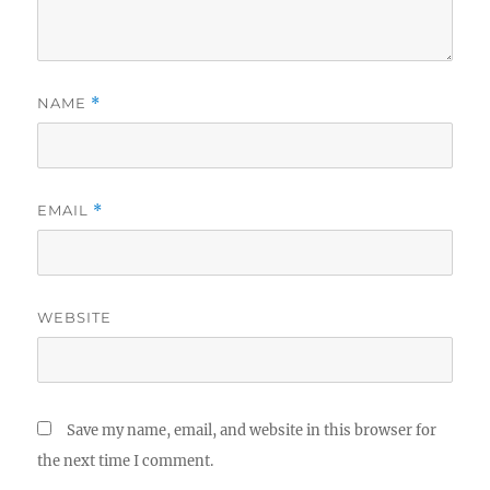
NAME
*
EMAIL
*
WEBSITE
Save my name, email, and website in this browser for
the next time I comment.