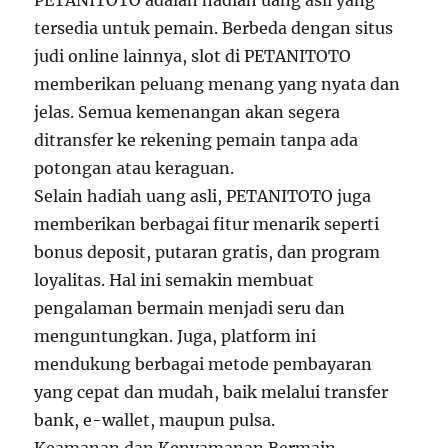
PETANITOTO adalah hadiah uang asli yang
tersedia untuk pemain. Berbeda dengan situs
judi online lainnya, slot di PETANITOTO
memberikan peluang menang yang nyata dan
jelas. Semua kemenangan akan segera
ditransfer ke rekening pemain tanpa ada
potongan atau keraguan.
Selain hadiah uang asli, PETANITOTO juga
memberikan berbagai fitur menarik seperti
bonus deposit, putaran gratis, dan program
loyalitas. Hal ini semakin membuat
pengalaman bermain menjadi seru dan
menguntungkan. Juga, platform ini
mendukung berbagai metode pembayaran
yang cepat dan mudah, baik melalui transfer
bank, e-wallet, maupun pulsa.