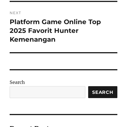
NEXT
Platform Game Online Top
Next
post:
2025 Favorit Hunter
Kemenangan
Search
SEARCH