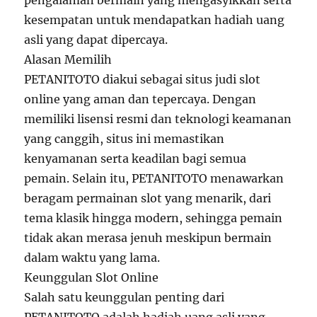
pengalaman bermain yang mengasyikkan serta
kesempatan untuk mendapatkan hadiah uang
asli yang dapat dipercaya.
Alasan Memilih
PETANITOTO diakui sebagai situs judi slot
online yang aman dan tepercaya. Dengan
memiliki lisensi resmi dan teknologi keamanan
yang canggih, situs ini memastikan
kenyamanan serta keadilan bagi semua
pemain. Selain itu, PETANITOTO menawarkan
beragam permainan slot yang menarik, dari
tema klasik hingga modern, sehingga pemain
tidak akan merasa jenuh meskipun bermain
dalam waktu yang lama.
Keunggulan Slot Online
Salah satu keunggulan penting dari