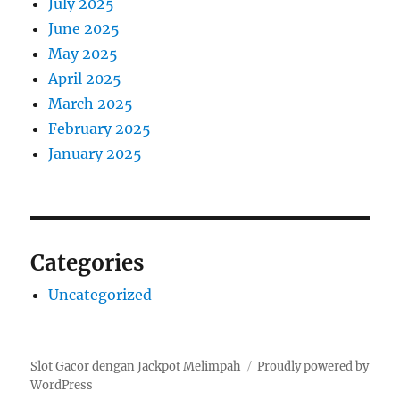
July 2025
June 2025
May 2025
April 2025
March 2025
February 2025
January 2025
Categories
Uncategorized
Slot Gacor dengan Jackpot Melimpah
Proudly powered by
WordPress