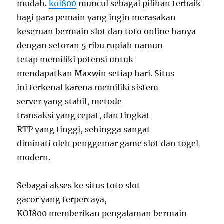
mudah.
koi800
muncul sebagai pilihan terbaik
bagi para pemain yang ingin merasakan
keseruan bermain slot dan toto online hanya
dengan setoran 5 ribu rupiah namun
tetap memiliki potensi untuk
mendapatkan Maxwin setiap hari. Situs
ini terkenal karena memiliki sistem
server yang stabil, metode
transaksi yang cepat, dan tingkat
RTP yang tinggi, sehingga sangat
diminati oleh penggemar game slot dan togel
modern.
Sebagai akses ke situs toto slot
gacor yang terpercaya,
KOI800 memberikan pengalaman bermain