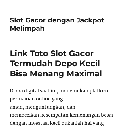
Slot Gacor dengan Jackpot
Melimpah
Link Toto Slot Gacor
Termudah Depo Kecil
Bisa Menang Maximal
Di era digital saat ini, menemukan platform
permainan online yang
aman, menguntungkan, dan
memberikan kesempatan kemenangan besar
dengan investasi kecil bukanlah hal yang