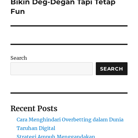
post:
Bikin Deg-Degan Tapi Tetap
Fun
Search
SEARCH
Recent Posts
Cara Menghindari Overbetting dalam Dunia
Taruhan Digital
Strategi Ampuh Menggandakan