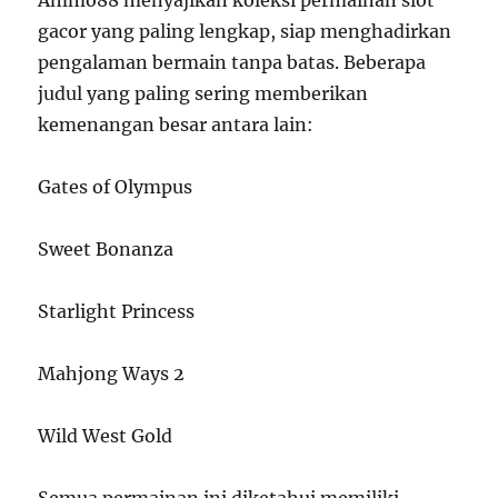
Ammo88 menyajikan koleksi permainan slot
gacor yang paling lengkap, siap menghadirkan
pengalaman bermain tanpa batas. Beberapa
judul yang paling sering memberikan
kemenangan besar antara lain:
Gates of Olympus
Sweet Bonanza
Starlight Princess
Mahjong Ways 2
Wild West Gold