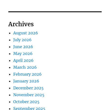
Archives
August 2026
July 2026
June 2026
May 2026
April 2026
March 2026
February 2026
January 2026
December 2025
November 2025
October 2025
September 2025