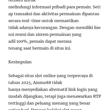
terbaru untuk
melindungi informasi pribadi para pemain. Seti
ap transaksi dan aktivitas permainan dipantau
secara real-time untuk memastikan
tidak adanya kecurangan. Dengan memiliki lise
nsi resmi dan sistem permainan yang
adil 100%, pemain dapat merasa
tenang saat bermain di situs ini.
Kesimpulan
Sebagai situs slot online yang terpercaya di
tahun 2025, Ammo88 tidak
hanya menyediakan alternatif link login yang
mudah dijangkau, tetapi juga menawarkan RTP
tertinggi dan peluang menang yang besar