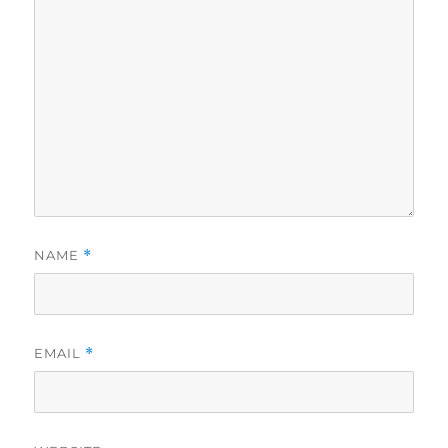
NAME
*
EMAIL
*