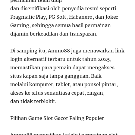
permainan telah diuji
dan disertifikasi oleh penyedia resmi seperti
Pragmatic Play, PG Soft, Habanero, dan Joker
Gaming, sehingga semua hasil permainan
dijamin berkeadilan dan transparan.
Di samping itu, Ammo88 juga menawarkan link
login alternatif terbaru untuk tahun 2025,
memastikan para pemain dapat mengakses
situs kapan saja tanpa gangguan. Baik
melalui komputer, tablet, atau ponsel pintar,
akses ke situs senantiasa cepat, ringan,
dan tidak terblokir.
Pilihan Game Slot Gacor Paling Populer