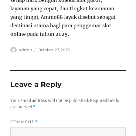
setiap hari. Dengan koleksi slot gacor,
layanan yang cepat, dan tingkat keamanan
yang tinggi, Ammo88 layak disebut sebagai
destinasi utama bagi para penggemar slot
online pada tahun 2025.
Author
Posted
admin
October 27, 2025
on
Leave a Reply
Your email address will not be published.
Required fields
are marked
*
COMMENT
*