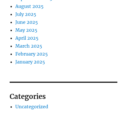
August 2025
July 2025
June 2025
May 2025
April 2025
March 2025
February 2025
January 2025
Categories
Uncategorized